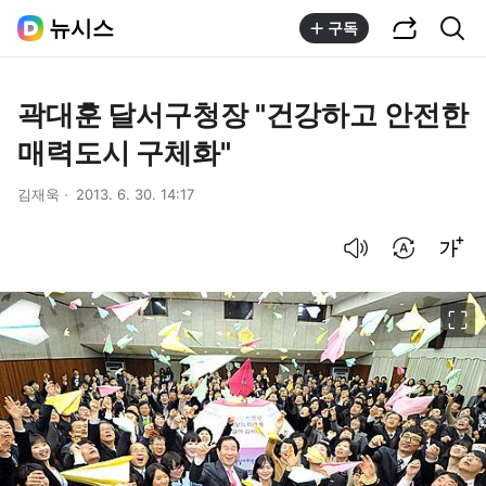
공유하기
통합검색
뉴시스
구독
곽대훈 달서구청장 "건강하고 안전한
매력도시 구체화"
김재욱
2013. 6. 30. 14:17
음성으로 듣기
번역 설정
글씨크기 조절하기
이미지 크게 보기