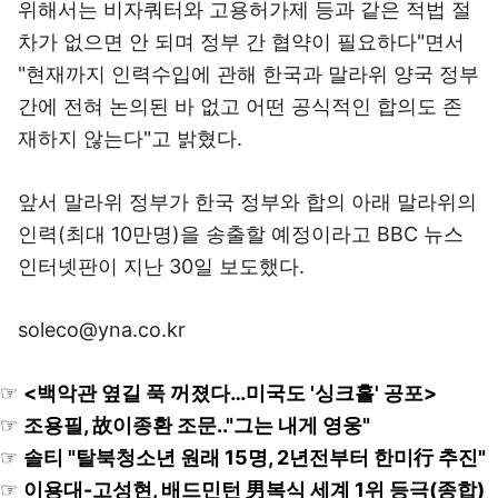
위해서는 비자쿼터와 고용허가제 등과 같은 적법 절
차가 없으면 안 되며 정부 간 협약이 필요하다"면서
"현재까지 인력수입에 관해 한국과 말라위 양국 정부
간에 전혀 논의된 바 없고 어떤 공식적인 합의도 존
재하지 않는다"고 밝혔다.
앞서 말라위 정부가 한국 정부와 합의 아래 말라위의
인력(최대 10만명)을 송출할 예정이라고 BBC 뉴스
인터넷판이 지난 30일 보도했다.
soleco@yna.co.kr
☞
<백악관 옆길 푹 꺼졌다…미국도 '싱크홀' 공포>
☞
조용필, 故이종환 조문.."그는 내게 영웅"
☞
솔티 "탈북청소년 원래 15명, 2년전부터 한미行 추진"
☞
이용대-고성현, 배드민턴 男복식 세계 1위 등극(종합)