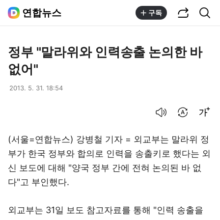
공유하기
통합검색
연합뉴스
구독
정부 "말라위와 인력송출 논의한 바
없어"
2013. 5. 31. 18:54
음성으로 듣기
번역 설정
글씨크기 조절하기
(서울=연합뉴스) 강병철 기자 = 외교부는 말라위 정
부가 한국 정부와 합의로 인력을 송출키로 했다는 외
신 보도에 대해 "양국 정부 간에 전혀 논의된 바 없
다"고 부인했다.
외교부는 31일 보도 참고자료를 통해 "인력 송출을