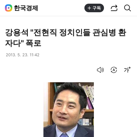
공유하기
통합검색
한국경제
구독
강용석 "전현직 정치인들 관심병 환
자다" 폭로
2013. 5. 23. 11:42
음성으로 듣기
번역 설정
글씨크기 조절하기