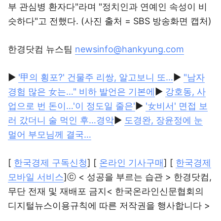
부 관심병 환자다"라며 "정치인과 연예인 속성이 비
슷하다"고 전했다. (사진 출처 = SBS 방송화면 캡처)
한경닷컴 뉴스팀
newsinfo@hankyung.com
▶
'甲의 횡포?' 건물주 리쌍, 알고보니 또…
▶
"남자
경험 많은 女는…" 비하 발언은 기본에
▶
강호동, 사
업으로 번 돈이…'이 정도일 줄은'
▶
'女비서' 면접 보
러 갔더니 술 먹인 후…경악
▶
도경완, 장윤정에 눈
멀어 부모님께 결국…
[
한국경제 구독신청
] [
온라인 기사구매
] [
한국경제
모바일 서비스
]ⓒ < 성공을 부르는 습관 > 한경닷컴,
무단 전재 및 재배포 금지< 한국온라인신문협회의
디지털뉴스이용규칙에 따른 저작권을 행사합니다 >