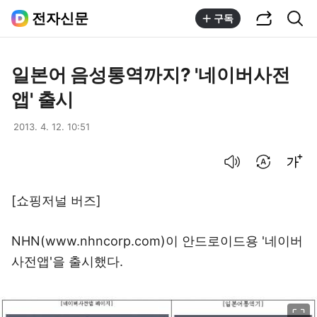
공유하기
통합검색
전자신문
구독
일본어 음성통역까지? '네이버사전
앱' 출시
2013. 4. 12. 10:51
음성으로 듣기
번역 설정
글씨크기 조절하기
[쇼핑저널 버즈]
NHN(www.nhncorp.com)이 안드로이드용 '네이버
사전앱'을 출시했다.
이미지 크게 보기