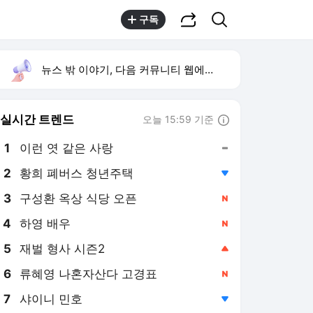
공유하기
검색
구독
뉴스 밖 이야기, 다음 커뮤니티 웹에서 보기
실시간 트렌드
오늘 15:59 기준
툴팁보기
1
이런 엿 같은 사랑
,유지
2
황희 폐버스 청년주택
,하락
4
하영 배우
,신규
5
재벌 형사 시즌2
,상승
6
류혜영 나혼자산다 고경표
,신규
7
샤이니 민호
,하락