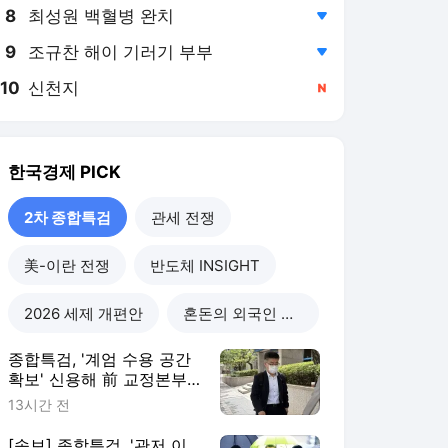
8
최성원 백혈병 완치
,하락
9
조규찬 해이 기러기 부부
,하락
10
신천지
,신규
한국경제
PICK
2차 종합특검
관세 전쟁
美-이란 전쟁
반도체 INSIGHT
2026 세제 개편안
혼돈의 외국인 고용시장
종합특검, '계엄 수용 공간
확보' 신용해 前 교정본부
장 불구속 기소
13시간 전
[속보] 종합특검, '관저 이