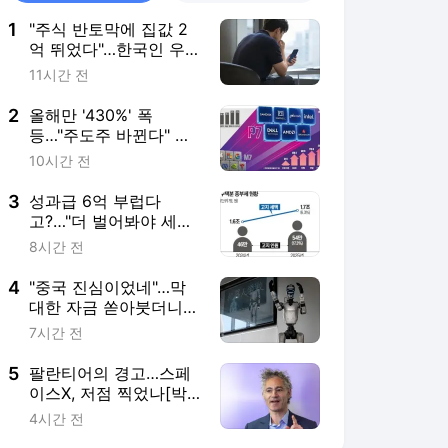
1
"주식 반토막에 집값 2
억 뛰었다"…한국인 우
울증 역대 최대
11시간 전
2
올해만 '430%' 폭
등…"주도주 바뀐다" 개
미들 몰려간 곳
10시간 전
3
성과급 6억 부럽다
고?…"더 벌어봐야 세금
만 나간다" 한탄
8시간 전
4
"중국 진심이었네"…막
대한 자금 쏟아붓더니
'드림팀' 만들었다 [분석
7시간 전
+]
5
팔란티어의 경고…스페
이스X, 저점 찍었나[박
신영의 개장전 요것만]
4시간 전