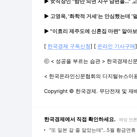
▶
女직장인 "밤만 되면 자꾸 남편을…" 
▶
고영욱, '화학적 거세'는 안심했는데 '덜
▶
"이효리 제주도에 신혼집 마련" 알아
[
한국경제 구독신청
] [
온라인 기사구매
ⓒ < 성공을 부르는 습관 > 한국경제신문
< 한국온라인신문협회의 디지털뉴스이용
Copyright © 한국경제. 무단전재 및 재
한국경제에서 직접 확인하세요.
해당 언