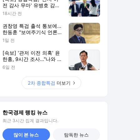
전 감사 무마' 유병호 감사
위원 구속 기소
18시간 전
권창영 특검 출석 통보에…
한동훈 "보여주기식 언론플
레이"
1일 전
[속보] '관저 이전 의혹' 윤
한홍, 9시간 조사…"나와 관
련 없다"
6일 전
2차 종합특검
더보기
한국경제 랭킹 뉴스
최근 3시간 집계 결과입니다.
많이 본 뉴스
탐독한 뉴스