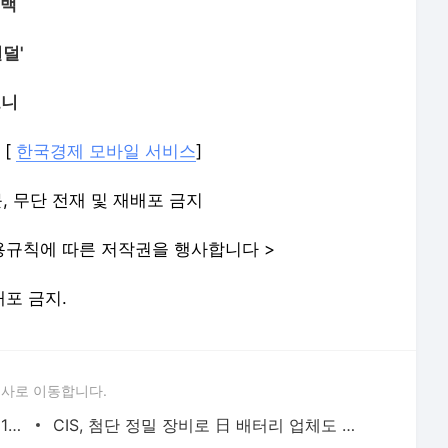
고백
덜'
보니
] [
한국경제 모바일 서비스
]
, 무단 전재 및 재배포 금지
규칙에 따른 저작권을 행사합니다 >
배포 금지.
론사로 이동합니다.
"또 일본 갈 줄 알았는데"…5월 황금연휴 1위 여행지 어디?
CIS, 첨단 정밀 장비로 日 배터리 업체도 홀렸다