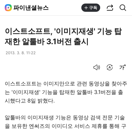
공유하기
통합검색
파이낸셜뉴스
구독
이스트소프트, '이미지재생' 기능 탑
재한 알툴바 3.1버전 출시
2013. 3. 8. 11:22
음성으로 듣기
번역 설정
글씨크기 조절하기
이스트소프트는 이미지만으로 관련 동영상을 찾아주
는 '이미지재생' 기능을 탑재한 알툴바 3.1버전을 출
시했다고 8일 밝혔다.
알툴바의 이미지재생 기능은 동영상 검색 전문 기술
을 보유한 엔써즈의 이미디오 서비스 제휴를 통해 구