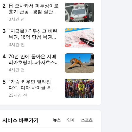
2
日 오사카서 피투성이로
흉기 난동…경찰 실탄
맞고 사망
3시간 전
3
“지급불가” 무심코 버린
복권, 16억 당첨 복권이
었다… 쓰레기 뒤져 발
3시간 전
견
4
70년 만에 돌아온 시베
리아호랑이…카자흐스
탄 야생에 풀렸다
4시간 전
5
“가슴 키우면 빨라진
다?”…여자 사이클 뒤흔
든 '가슴 게이트'
23시간 전
서비스 바로가기
뉴스
연예
스포츠