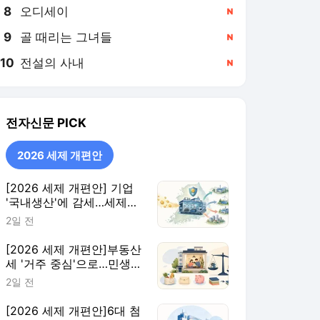
8
오디세이
,신규
9
골 때리는 그녀들
,신규
10
전설의 사내
,신규
전자신문
PICK
2026 세제 개편안
[2026 세제 개편안] 기업
'국내생산'에 감세…세제로
산업·자금 지방행 유도
2일 전
[2026 세제 개편안]부동산
세 '거주 중심'으로…민생
지원 확대·세제 혜택 115개
2일 전
정비
[2026 세제 개편안]6대 첨