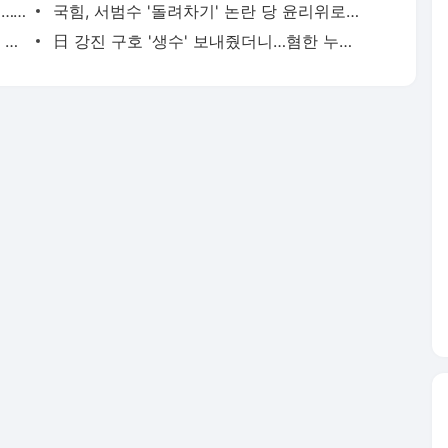
공정위, 76조 국고채 입찰담합 심의 착수…15개 전문딜러 제재 여부 촉각
국힘, 서범수 '돌려차기' 논란 당 윤리위로…지도부 엄중 징계 의견 모아
6월 경상수지 497억달러 '역대 최대'…월 상품수출 첫 1000억달러 돌파
日 강진 구호 '생수' 보내줬더니…혐한 누리꾼 “한국산 물은 변기용” 비하