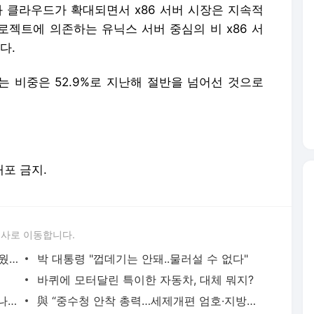
와 클라우드가 확대되면서 x86 서버 시장은 지속적
로젝트에 의존하는 유닉스 서버 중심의 비 x86 서
다.
는 비중은 52.9%로 지난해 절반을 넘어선 것으로
배포 금지.
론사로 이동합니다.
"카카오톡엔 없어" 부족한 2% 드디어 채웠다
박 대통령 "껍데기는 안돼..물러설 수 없다"
바퀴에 모터달린 특이한 자동차, 대체 뭐지?
'신종 보이스피싱' 피해 심각, 결국 정부 나서..
與 “중수청 안착 총력…세제개편 엄호·지방성장 속도”