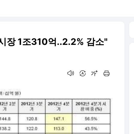
장 1조310억..2.2% 감소"
음성으로 듣기
번역 설정
글씨크기 조절하기
인쇄하기