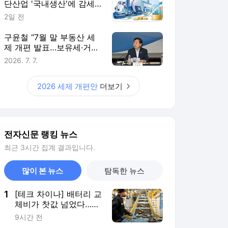
단산업 '국내생산'에 감세…
핵심부품 생산량에 따라 지
2일 전
원 더 키워
구윤철 “7월 말 부동산 세
제 개편 발표…보유세·거래
세 균형 검토”
2026. 7. 7.
2026 세제 개편안
더보기
전자신문 랭킹 뉴스
최근 3시간 집계 결과입니다.
많이 본 뉴스
탐독한 뉴스
1
[테크 차이나] 배터리 교
체비가 찻값 넘었다…中
전기차 재활용 체계 시
9시간 전
험대