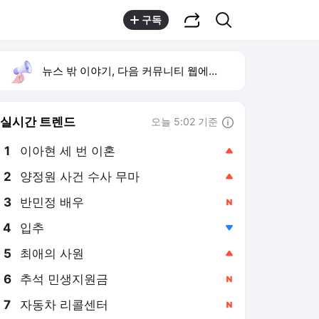
공유하기
검색
구독
뉴스 밖 이야기, 다음 커뮤니티 웹에서 보기
실시간 트렌드
오늘 5:02 기준
툴팁보기
1
이아현 세 번 이혼
,상승
2
양정원 사건 수사 무마
,상승
4
입추
,하락
5
최애의 사원
,상승
6
추석 민생지원금
,신규
7
자동차 리콜센터
,신규