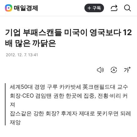
공유하기
통합검색
매일경제
구독
기업 부패스캔들 미국이 영국보다 12
배 많은 까닭은
2012. 12. 7. 13:41
음성으로 듣기
번역 설정
글씨크기 조절하기
세계50대 경영 구루 카카밧세 英크랜필드대 교수
회장·CEO 겸임땐 권한 한곳에 집중, 전횡·비리 커
져
잡스같은 강한 회장? 후계자 제대로 못키우면 되레
재앙