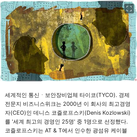
이미지 크게 보기
세계적인 통신ㆍ보안장비업체 타이코(TYCO). 경제
전문지 비즈니스위크는 2000년 이 회사의 최고경영
자(CEO)인 데니스 코즐로프스키(Denis Kozlowski)
를 '세계 최고의 경영인 25명' 중 1명으로 선정했다.
코즐로프스키는 AT & T에서 인수한 광섬유 케이블