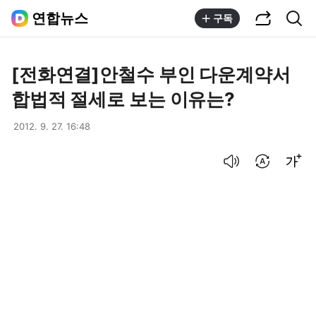
공유하기
통합검색
연합뉴스
구독
[전화연결]안철수 부인 다운계약서
합법적 절세로 보는 이유는?
2012. 9. 27. 16:48
음성으로 듣기
번역 설정
글씨크기 조절하기