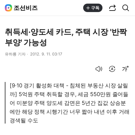
공유하기
통합검색
조선비즈
구독
취득세·양도세 카드, 주택 시장 '반짝
부양' 가능성
유하룡 기자
2012. 9. 11. 03:17
음성으로 듣기
번역 설정
글씨크기 조절하기
[9·10 경기 활성화 대책 - 침체된 부동산 시장 살릴
까] 5억원 주택 취득할 경우, 세금 550만원 줄어들
어 미분양 주택 양도세 감면은 5년간 집값 상승분
에만 해당 정책 시행기간 너무 짧아 내년 이후 거래
경색될 수도