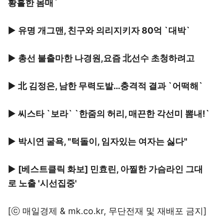
황홀한 몸매`
▶
유명 개그맨, 친구와 의리지키자 80억 `대박`
▶
총선 불출마한 나경원,요즘 北선수 초청하려고
▶
北 김정은, 남한 무력도발…충격적 결과 `어떡해`
▶
씨스타 `보라` `한줌의 허리, 매끈한 각선미 뽐내!`
▶
박시연 굴욕, "턱돌이, 임자있는 여자는 싫다"
▶
[베스트클릭 화보] 민효린, 아찔한 가슴라인 그대
로 노출 '시선집중'
[ⓒ 매일경제 & mk.co.kr, 무단전재 및 재배포 금지]