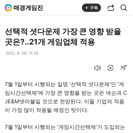
공유하기
통합검색
매경게임진
구독
선택적 셧다운제 가장 큰 영향 받을
곳은?..21개 게임업체 적용
2012. 6. 26. 11:25
음성으로 듣기
번역 설정
글씨크기 조절하기
7월 1일부터 시행되는 일명 '선택적 셧다운제'인 '게
임시간선택제'에 가장 큰 영향을 받는 곳은 넥슨과 C
JE&M넷마블일 것으로 전망된다. 이들 기업의 작품
이 가장 많이 적용될 예정인 탓이다.
7월 1일부터 시행되는 '게임시간선택제'가 도입되는