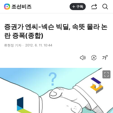
공유하기
통합검색
조선비즈
구독
증권가 엔씨-넥슨 빅딜, 속뜻 몰라 논
란 증폭(종합)
류현정 기자
2012. 6. 11. 10:44
음성으로 듣기
번역 설정
글씨크기 조절하기
이미지 크게 보기