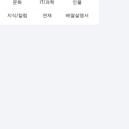
문화
IT/과학
인물
지식/칼럼
연재
배열설명서