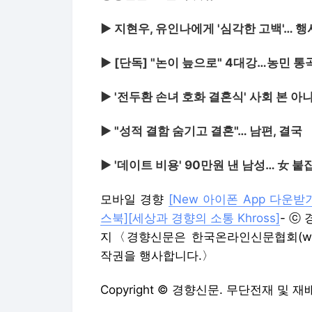
▶ 지현우, 유인나에게 '심각한 고백'… 행
▶ [단독] "논이 늪으로" 4대강…농민 통
▶ '전두환 손녀 호화 결혼식' 사회 본 
▶ "성적 결함 숨기고 결혼"… 남편, 결국
▶ '데이트 비용' 90만원 낸 남성… 女 붙
모바일 경향
[New 아이폰 App 다운받기
스북]
[세상과 경향의 소통 Khross]
- ⓒ 
지〈경향신문은 한국온라인신문협회(www.
작권을 행사합니다.〉
Copyright © 경향신문. 무단전재 및 재