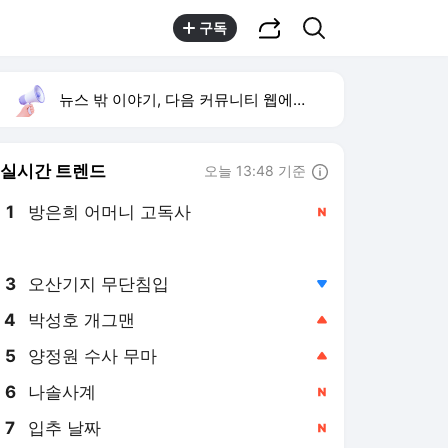
공유하기
검색
구독
뉴스 밖 이야기, 다음 커뮤니티 웹에서 보기
실시간 트렌드
오늘 13:48 기준
툴팁보기
1
방은희 어머니 고독사
,신규
2
반민정 9월 결혼
,상승
3
오산기지 무단침입
,하락
4
박성호 개그맨
,상승
5
양정원 수사 무마
,상승
6
나솔사계
,신규
7
입추 날짜
,신규