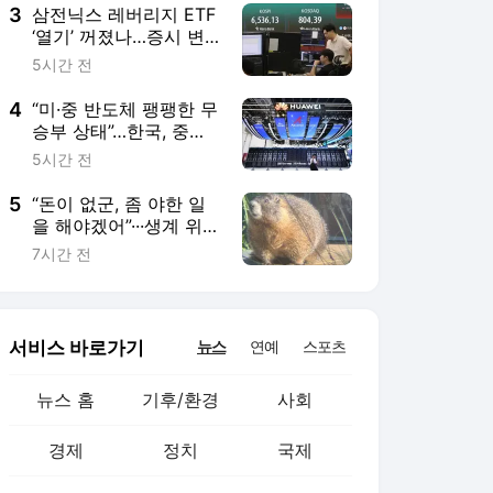
3
삼전닉스 레버리지 ETF
‘열기’ 꺼졌나…증시 변
동성도 줄어들어
5시간 전
4
“미·중 반도체 팽팽한 무
승부 상태”…한국, 중국
기술 활용하는 시너지
5시간 전
고민할 때
5
“돈이 없군, 좀 야한 일
을 해야겠어”···생계 위기
에 성인 플랫폼 ‘온리팬
7시간 전
스’ 뛰어든 ‘다람쥐’
서비스 바로가기
뉴스
연예
스포츠
뉴스 홈
기후/환경
사회
경제
정치
국제