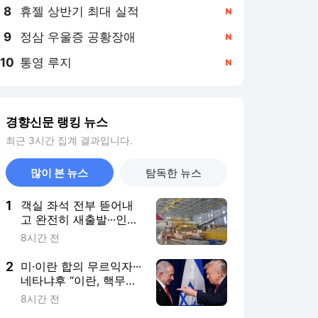
8
휴젤 상반기 최대 실적
,신규
9
정삼 우울증 공황장애
,신규
10
통영 루지
,신규
경향신문 랭킹 뉴스
최근 3시간 집계 결과입니다.
많이 본 뉴스
탐독한 뉴스
1
객실 좌석 전부 뜯어내
고 완전히 새출발···인천
공항서 국내 첫 ‘개조 항
8시간 전
공기’ 11월 출고
2
미·이란 합의 무르익자···
네타냐후 “이란, 핵무기
개발 선언”
8시간 전