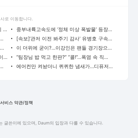
론사로 이동합니다.
“돈이 없군, 좀 야한 일을 해야겠어”···생계 위기에 성인 플랫폼 ‘온리팬스’ 뛰어든 ‘다
중부내륙고속도에 ‘정체 미상 폭발물’ 등장···처리반 출동에 차량 정체 빚어져
사, 요즘 잘 안보인다 했더니···프랜차이즈 ‘놀부’ 회생 신청, 지난해 영업손
[속보]‘관저 이전 봐주기 감사’ 유병호 구속적부심 기각···구속 유지
주말부터 기온 1~3도 떨어지지만 ‘36도’ 무더위···강원도 ‘호우특보’
이 더위에 굳이?…이강인은 팬들 경기장으로 이끌까
최고 셰프들이 막내로 ‘실패’하자 시청률이 뛰었다···‘진짜’를 본 시청자들 공감
“팀장님 밥 먹고 한판?” “콜!”…폭염 속 직장인 사로잡은 ‘점심 몰캉스’
회 이슈된 레버리지 ETF…정청래 “김민석, 피눈물 흘리는 국민께 사과해야”
에어컨만 켜놨더니 퀴퀴한 냄새가…디퓨저 없이 집안 공기 상쾌하게 만드는 법
서비스 약관/정책
 글쓴이에 있으며, Daum의 입장과 다를 수 있습니다.