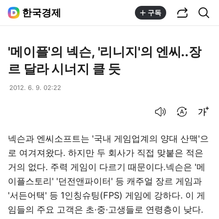
공유하기
통합검색
한국경제
구독
'메이플'의 넥슨, '리니지'의 엔씨..장
르 달라 시너지 클 듯
2012. 6. 9. 02:22
음성으로 듣기
번역 설정
글씨크기 조절하기
넥슨과 엔씨소프트는 '국내 게임업계의 양대 산맥'으
로 여겨져왔다. 하지만 두 회사가 직접 맞붙은 적은
거의 없다. 주력 게임이 다르기 때문이다.넥슨은 '메
이플스토리' '던전앤파이터' 등 캐주얼 장르 게임과
'서든어택' 등 1인칭슈팅(FPS) 게임에 강하다. 이 게
임들의 주요 고객은 초·중·고생들로 연령층이 낮다.