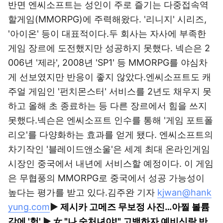
반면 엔씨소프트는 성인이 주로 즐기는 다중접속역
할게임(MMORPG)에 주력해왔다. '리니지' 시리즈,
'아이온' 등이 대표적이다.두 회사는 자사에 부족한
게임 장르에 도전했지만 성공하지 못했다. 넥슨은 2
006년 '제라', 2008년 'SP1' 등 MMORPG를 야심차
게 선보였지만 반응이 좋지 않았다.엔씨소프트도 캐
주얼 게임인 '펀치몬스터' 서비스를 2년도 채우지 못
하고 올해 초 종료하는 등 다른 장르에서 힘을 쓰지
못했다.넥슨은 엔씨소프트 인수를 통해 '게임 포트폴
리오'를 다양화하는 효과를 얻게 됐다. 엔씨소프트의
차기작인 '블레이드앤소울'은 세계 최대 온라인게임
시장인 중국에서 내년에 서비스할 예정이다. 이 게임
은 무협풍의 MMORPG로 중국에서 성공 가능성이
높다는 평가를 받고 있다.김주완 기자
kjwan@hank
yung.com
▶
제시카 고메즈 무보정 사진…아찔 볼륨
감에 '헉'
▶
女 "나 숫처녀야!" 고백하자 예비신랑 반