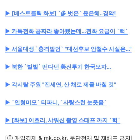
▶
[베스트클릭 화보] `多 벗은` 윤은혜‥경악!
▶
카톡전화 공짜라 좋아했는데…전화 요금이 `헉`
▶
서울대생 `충격발언` "대선후보 안철수 사실은…"
▶
북한 `벌벌` 떤다던 美전투기 한국오자…
▶
각시탈 주원 "진세연, 산 채로 제물 바칠 것"
▶
`인형미모` 티파니, `사랑스런 눈웃음`
▶
[화보] 이효리, 샤워신 촬영 스태프 까지 `헉`
[ⓒ 매일경제 & mk.co.kr, 무단전재 및 재배포 금지]