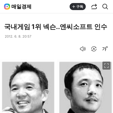
공유하기
통합검색
매일경제
구독
국내게임 1위 넥슨..엔씨소프트 인수
2012. 6. 8. 20:57
음성으로 듣기
번역 설정
글씨크기 조절하기
이미지 크게 보기