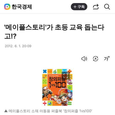
공유하기
통합검색
한국경제
구독
'메이플스토리'가 초등 교육 돕는다
고!?
2012. 6. 1. 20:09
음성으로 듣기
번역 설정
글씨크기 조절하기
이미지 크게 보기
▲ 메이플스토리 소재 아동용 퍼즐북 '창의퍼즐 1vs100'