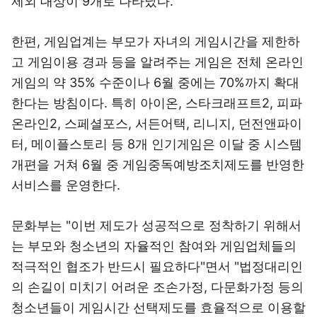
제외 대상이 9개로 나타났다.
한편, 게임업계는 부모가 자녀의 게임시간을 제한하
고 게임이용 경과 등을 알려주는 게임은 전체 온라인
게임의 약 35% 수준이나 6월 중에는 70%까지 확대
한다는 방침이다. 특히 아이온, 스타크래프트2, 피파
온라인2, 스페셜포스, 서든어택, 리니지, 던전앤파이
터, 메이플스토리 등 8개 인기게임은 이달 중 시스템
개편을 거쳐 6월 중 게임중독예방조치제도를 반영한
서비스를 운영한다.
문화부는 "이번 제도가 성공적으로 정착하기 위해서
는 부모와 청소년의 자율적인 참여와 게임업체들의
적극적인 협조가 반드시 필요하다"면서 "법정대리인
의 손길이 미치기 어려운 조손가정, 다문화가정 등의
청소년들이 게임시간 선택제도를 효율적으로 이용할