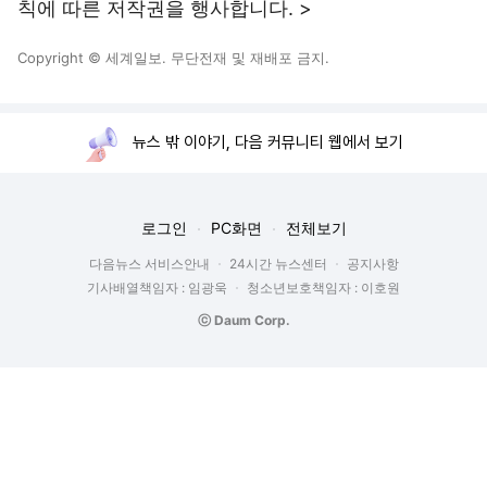
칙에 따른 저작권을 행사합니다. >
Copyright © 세계일보. 무단전재 및 재배포 금지.
뉴스 밖 이야기, 다음 커뮤니티 웹에서 보기
로그인
PC화면
전체보기
다음뉴스 서비스안내
24시간 뉴스센터
공지사항
기사배열책임자 : 임광욱
청소년보호책임자 : 이호원
ⓒ Daum Corp.