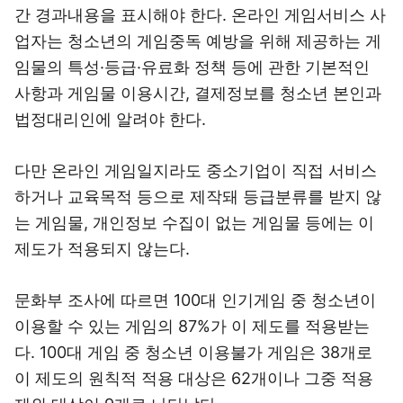
간 경과내용을 표시해야 한다. 온라인 게임서비스 사
업자는 청소년의 게임중독 예방을 위해 제공하는 게
임물의 특성·등급·유료화 정책 등에 관한 기본적인
사항과 게임물 이용시간, 결제정보를 청소년 본인과
법정대리인에 알려야 한다.
다만 온라인 게임일지라도 중소기업이 직접 서비스
하거나 교육목적 등으로 제작돼 등급분류를 받지 않
는 게임물, 개인정보 수집이 없는 게임물 등에는 이
제도가 적용되지 않는다.
문화부 조사에 따르면 100대 인기게임 중 청소년이
이용할 수 있는 게임의 87%가 이 제도를 적용받는
다. 100대 게임 중 청소년 이용불가 게임은 38개로
이 제도의 원칙적 적용 대상은 62개이나 그중 적용