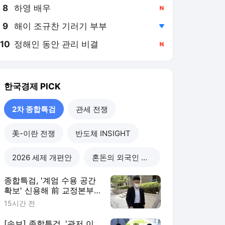
8
하영 배우
,신규
9
해이 조규찬 기러기 부부
,하락
10
정해인 동안 관리 비결
,신규
한국경제
PICK
2차 종합특검
관세 전쟁
美-이란 전쟁
반도체 INSIGHT
2026 세제 개편안
혼돈의 외국인 고용시장
종합특검, '계엄 수용 공간
확보' 신용해 前 교정본부
장 불구속 기소
15시간 전
[속보] 종합특검, '관저 이