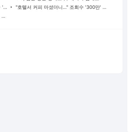
"한국에 최우선 공급하겠다"…중동 6개국 '깜짝 선언'
"호텔서 커피 마셨더니…" 조회수 '300만' 대박 영상의 비밀 [현장+]
"32만전자 간다"…삼성전자, 역대급 잭팟 예고에 주가 '들썩'