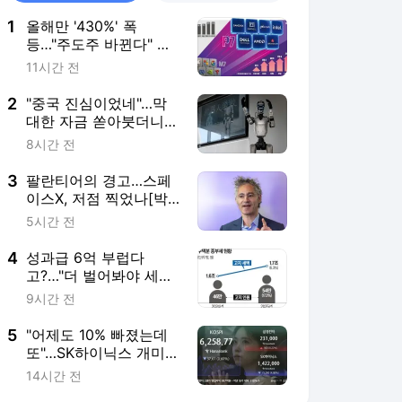
1
올해만 '430%' 폭
등…"주도주 바뀐다" 개
미들 몰려간 곳
11시간 전
2
"중국 진심이었네"…막
대한 자금 쏟아붓더니
'드림팀' 만들었다 [분석
8시간 전
+]
3
팔란티어의 경고…스페
이스X, 저점 찍었나[박
신영의 개장전 요것만]
5시간 전
4
성과급 6억 부럽다
고?…"더 벌어봐야 세금
만 나간다" 한탄
9시간 전
5
"어제도 10% 빠졌는데
또"…SK하이닉스 개미들
'곡소리'
14시간 전