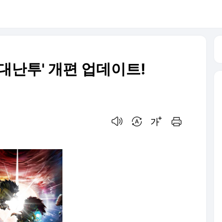
대난투' 개편 업데이트!
음성으로 듣기
번역 설정
글씨크기 조절하기
인쇄하기