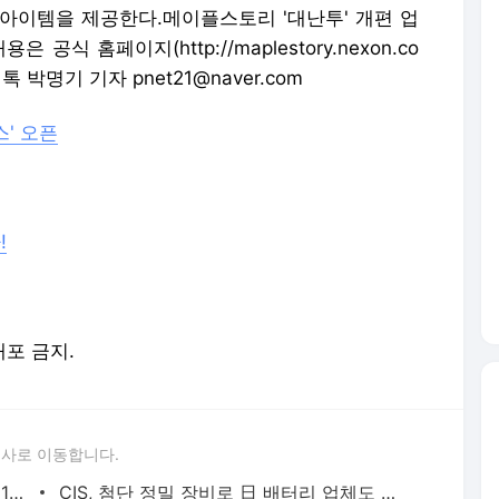
등의 아이템을 제공한다.메이플스토리 '대난투' 개편 업
식 홈페이지(http://maplestory.nexon.co
박명기 기자 pnet21@naver.com
' 오픈
!
배포 금지.
론사로 이동합니다.
"또 일본 갈 줄 알았는데"…5월 황금연휴 1위 여행지 어디?
CIS, 첨단 정밀 장비로 日 배터리 업체도 홀렸다