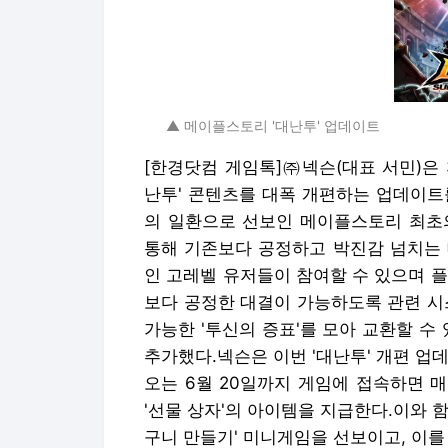
▲ 메이플스토리 '대난투' 업데이트
[한경닷컴 게임톡]㈜넥슨(대표 서민)은
난투' 콘텐츠를 대폭 개편하는 업데이트를
의 일환으로 선보인 메이플스토리 최초의 PvP
통해 기존보다 공정하고 박진감 넘치는 대
인 고레벨 유저들이 참여할 수 있으며 
보다 공정한 대결이 가능하도록 관련 시
가능한 '투신의 증표'를 모아 교환할 수
추가했다.넥슨은 이번 '대난투' 개편 업
오는 6월 20일까지 게임에 접속하면 매일 '
'선물 상자'의 아이템을 지급한다.이와 함
구니 만들기' 미니게임을 선보이고, 이를