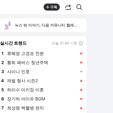
공유하기
검색
구독
뉴스 밖 이야기, 다음 커뮤니티 웹에서 보기
실시간 트렌드
오늘 21:49 기준
툴팁보기
1
류혜영 고경표 친분
,신규
3
샤이니 민호
,유지
4
재벌 형사 시즌2
,상승
5
하리수 미키정 이혼
,상승
6
장기하 아이유 BGM
,신규
7
최성원 백혈병 완치
,상승