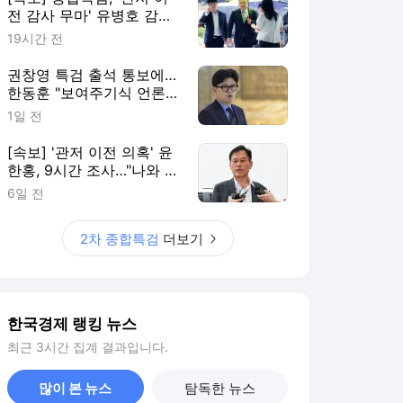
전 감사 무마' 유병호 감사
위원 구속 기소
19시간 전
권창영 특검 출석 통보에…
한동훈 "보여주기식 언론플
레이"
1일 전
[속보] '관저 이전 의혹' 윤
한홍, 9시간 조사…"나와 관
련 없다"
6일 전
2차 종합특검
더보기
한국경제 랭킹 뉴스
최근 3시간 집계 결과입니다.
많이 본 뉴스
탐독한 뉴스