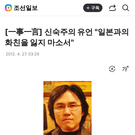
공유하기
통합검색
조선일보
구독
[一事一言] 신숙주의 유언 "일본과의
화친을 잃지 마소서"
2012. 4. 27. 03:29
번역 설정
글씨크기 조절하기