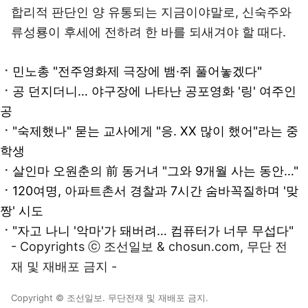
합리적 판단인 양 유통되는 지금이야말로, 신숙주와
류성룡이 후세에 전하려 한 바를 되새겨야 할 때다.
ㆍ
민노총 "전주영화제 극장에 뱀·쥐 풀어놓겠다"
ㆍ
공 던지더니… 야구장에 나타난 공포영화 '링' 여주인
공
ㆍ
"숙제했나" 묻는 교사에게 "응. XX 많이 했어"라는 중
학생
ㆍ
살인마 오원춘의 前 동거녀 "그와 9개월 사는 동안…"
ㆍ
120여명, 아파트촌서 경찰과 7시간 숨바꼭질하며 '맞
짱' 시도
ㆍ
"자고 나니 '악마'가 돼버려… 컴퓨터가 너무 무섭다"
- Copyrights ⓒ 조선일보 & chosun.com, 무단 전
재 및 재배포 금지 -
Copyright © 조선일보. 무단전재 및 재배포 금지.