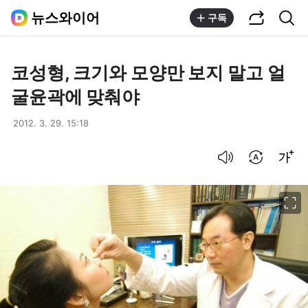
공유하기
통합검색
뉴스와이어
구독
코성형, 크기와 모양만 보지 말고 얼
굴윤곽에 맞춰야
2012. 3. 29. 15:18
음성으로 듣기
번역 설정
글씨크기 조절하기
이미지 크게 보기