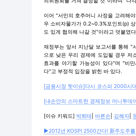
[내손안의 스마트한 경제정보 머니투데이
[이슈 키워드]
박희태
|
바른손
|
김혜자
|
▶2012년 KOSPI 2500간다! 新주도주를
▶오늘의 증권정보 '상승포착! 특징주!'
머니투데이 구경민기자 kmkoo@
<저작권자 ⓒ '돈이 보이는 리얼타임 뉴
Copyright © 머니투데이 & mt.co.kr
머니투데이에서 직접 확인하세요.
해당 