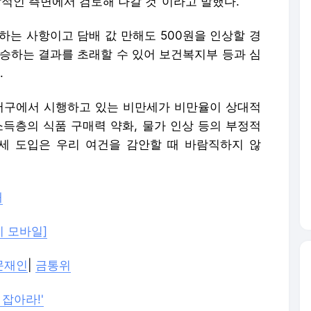
 모바일]
문재인
|
금통위
 잡아라!'
스' 머니투데이, 무단전재 및 재배포 금지>
. 무단 전재 및 재배포, AI학습 이용 금지.
언론사로 이동합니다.
'밥값만 4000만원' 서울조폭들 63빌딩 집결 왜?
집앞 '커피전문점' 창업비용 얼마? 알아보니