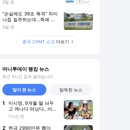
1
이시영, 9개월 딸 놔두
고 캐나다 떠났다…아들
과 '한달살이' 근황
7시간 전
2
현금 2990만원 뽑더
니...'정장' 남성 만난 할
머니, 돈 다 잃을 뻔
7시간 전
3
"김정은, 31조 벌었다"
러시아 덕에 '복권' 당
첨?...집권 후 최대 자금
4시간 전
력
4
'리센느 논란' 김선태, 술
병 나뒹구는 방 안서 수
염 기르고 "고독"
5시간 전
5
11주에 SK하닉 '하한가'
직행…프리마켓 상·하한
가 주문, 한달간 금지
10시간 전