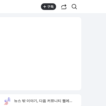
공유하기
검색
구독
뉴스 밖 이야기, 다음 커뮤니티 웹에서 보기
실시간 트렌드
오늘 15:59 기준
툴팁보기
1
이런 엿 같은 사랑
,유지
2
황희 폐버스 청년주택
,하락
3
구성환 옥상 식당 오픈
,신규
4
하영 배우
,신규
5
재벌 형사 시즌2
,상승
6
류혜영 나혼자산다 고경표
,신규
7
샤이니 민호
,하락