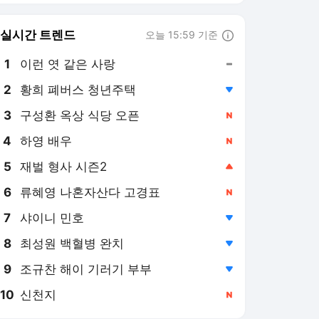
8
최성원 백혈병 완치
,하락
9
조규찬 해이 기러기 부부
,하락
10
신천지
,신규
머니투데이
PICK
중국 CXMT 쇼크
용산공원 주택공급
2026 세제개편안
증시 흔드는 3중 쏠림
레버리지 ETF 해법은
"중국은 1년을 2~3년처럼
쓰는데, 韓시간·비용 단축
할 정책 시급"
3일 전