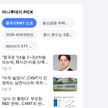
"아직 멀었다"..CXMT가 인
정하는 삼전닉스와 격차 들
여다보니
3일 전
'상식 안 통한다' 무모한
R&D 전략…CXMT의 반도
체 축지법
3일 전
"손실에도 39조 폭격" 차이
나칩 질주하는데…족쇄 찬
'삼전닉스' 탄식
3일 전
중국 CXMT 쇼크
더보기
머니투데이 랭킹 뉴스
최근 3시간 집계 결과입니다.
많이 본 뉴스
탐독한 뉴스