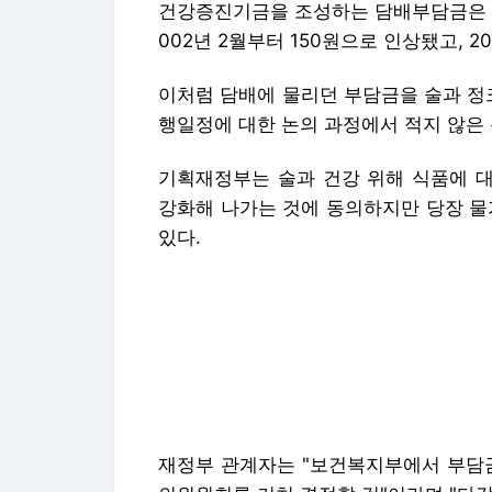
기획재정부는 술과 건강 위해 식품에 
강화해 나가는 것에 동의하지만 당장 물
있다.
재정부 관계자는 "보건복지부에서 부담금
의위원회를 거쳐 결정할 것"이라며 "다각
이어 "서민의 호주머니 사정을 고려해야
우 소비자물가가 0.2~0.3%포인트(p)
도 있게 협의해 나갈 것"이라고 덧붙였다
재정부는 앞서 지난달 보고서를 통해 "
으로 낮은 우리 경제에 도입될 경우 저
효과를 야기할 가능성이 있다"며 "비만
다"고 부정적 입장을 밝힌 바 있다.
[금융시장 핫이슈]다시 코스피 2000시