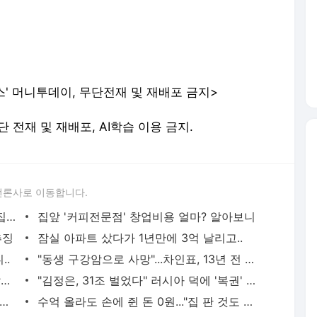
추징
잠실 아파트 샀다가 1년만에 3억 날리고..
..
"동생 구강암으로 사망"...차인표, 13년 전 돌연 방송 하차한 사연 - 머니투데이
"제가 엄마 찔렀어요"...말다툼 중 흉기 살해한 10대 아들 - 머니투데이
"김정은, 31조 벌었다" 러시아 덕에 '복권' 당첨?...집권 후 최대 자금력 - 머니투데이
 불륜 사과' 홍서범♥조갑경 근황…"하나 되기로" 지인과 '활짝' - 머니투데이
수억 올라도 손에 쥔 돈 0원..."집 판 것도 아닌데" 1주택자 불만 터졌다 - 머니투데이
서비스 약관/정책
 글쓴이에 있으며, Daum의 입장과 다를 수 있습니다.