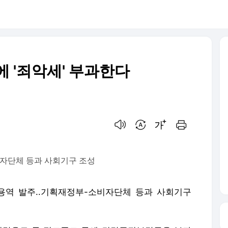
 '죄악세' 부과한다
음성으로 듣기
번역 설정
글씨크기 조절하기
인쇄하기
비자단체 등과 사회기구 조성
용역 발주..기획재정부-소비자단체 등과 사회기구