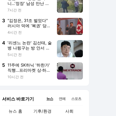
서비스 바로가기
뉴스
연예
스포츠
뉴스 홈
기후/환경
사회
경제
정치
국제
문화
IT/과학
인물
지식/칼럼
연재
배열설명서