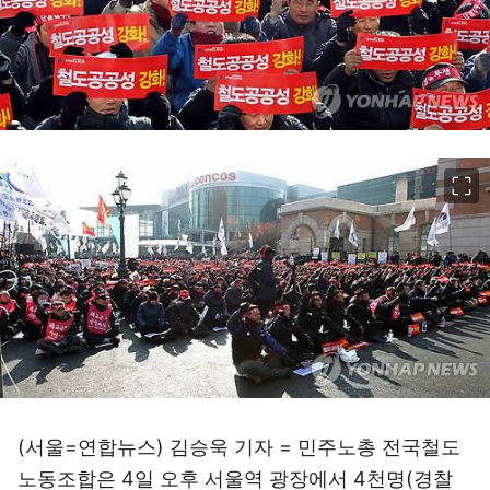
이미지 크게 보기
(서울=연합뉴스) 김승욱 기자 = 민주노총 전국철도
노동조합은 4일 오후 서울역 광장에서 4천명(경찰