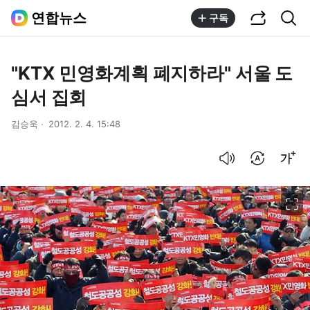
공유하기
통합검색
연합뉴스
구독
"KTX 민영화계획 폐지하라" 서울 도
심서 집회
김승욱
2012. 2. 4. 15:48
음성으로 듣기
번역 설정
글씨크기 조절하기
이미지 크게 보기