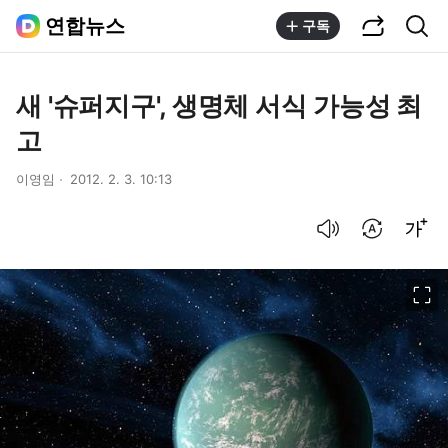
공유하기
통합검색
연합뉴스
구독
새 '슈퍼지구', 생명체 서식 가능성 최
고
이영임
2012. 2. 3. 10:13
음성으로 듣기
번역 설정
글씨크기 조절하기
이미지 크게 보기