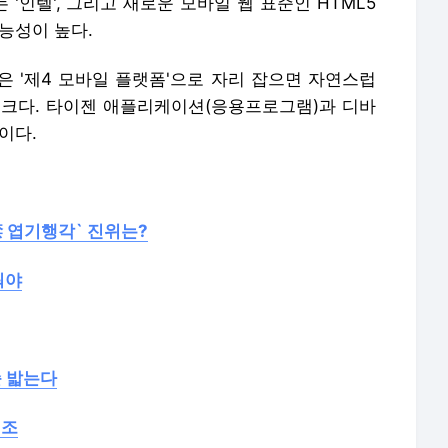
'인텔', 그리고 새로운 모바일 웹 표준인 HTML5
능성이 높다.
이은 '제4 모바일 플랫폼'으로 자리 잡으면 자연스럽
이 크다. 타이젠 애플리케이션(응용프로그램)과 디바
이다.
9禁 엽기행각` 진위는?
꿔야
순 밟는다
체조