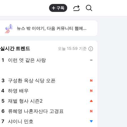
공유하기
검색
구독
뉴스 밖 이야기, 다음 커뮤니티 웹에서 보기
실시간 트렌드
오늘 15:59 기준
툴팁보기
1
이런 엿 같은 사랑
,유지
2
황희 폐버스 청년주택
,하락
3
구성환 옥상 식당 오픈
,신규
4
하영 배우
,신규
5
재벌 형사 시즌2
,상승
6
류혜영 나혼자산다 고경표
,신규
7
샤이니 민호
,하락