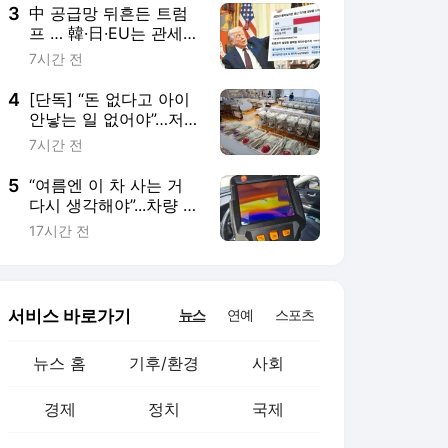
3
中 공급망 뒤흔든 트럼
프 … 韓·日·EU는 관세
15% 안넘게 배려
7시간 전
4
[단독] “돈 없다고 아이
안낳는 일 없어야”…저소
득층 출산지원금 더 준
7시간 전
다
5
“여름엔 이 차 사는 거
다시 생각해야”...차량 내
부온도, 85도까지 올랐
17시간 전
다
서비스 바로가기
뉴스
연예
스포츠
뉴스 홈
기후/환경
사회
경제
정치
국제