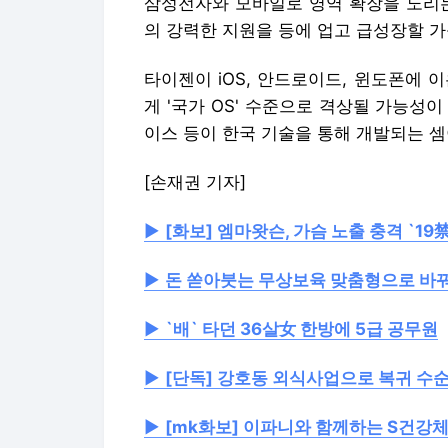
삼성전자와 모바일로 영역 확장을 노리는 
의 강력한 지원을 등에 업고 급성장할 가
타이젠이 iOS, 안드로이드, 윈도폰에 
게 '국가 OS' 수준으로 격상될 가능성
이스 등이 한국 기술을 통해 개발되는 셈
[손재권 기자]
▶
[화보] 엠마왓슨, 가슴 노출 충격 `1
▶
돈 쏟아붓는 무상보육 맞춤형으로 바
▶
`배` 타던 36살女 한방에 5급 공무원
▶
[단독] 강호동 외식사업으로 복귀 수
▶
[mk화보] 이파니와 함께하는 S건강