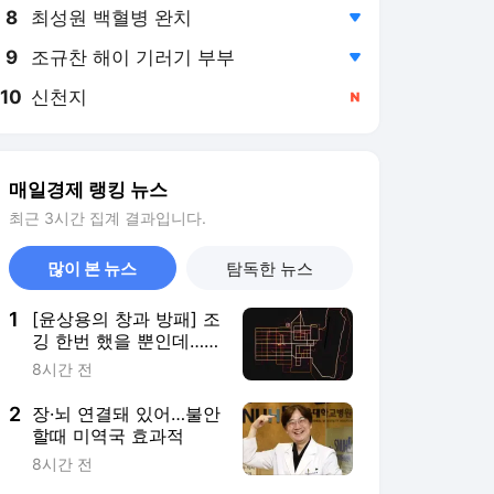
8
최성원 백혈병 완치
,하락
9
조규찬 해이 기러기 부부
,하락
10
신천지
,신규
매일경제 랭킹 뉴스
최근 3시간 집계 결과입니다.
많이 본 뉴스
탐독한 뉴스
1
[윤상용의 창과 방패] 조
깅 한번 했을 뿐인데…
핵항모 위치가 들통났다
8시간 전
2
장·뇌 연결돼 있어…불안
할때 미역국 효과적
8시간 전