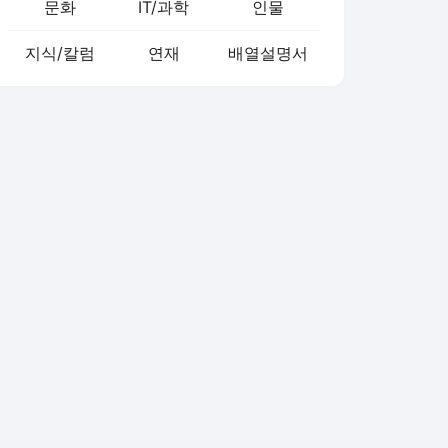
문화
IT/과학
인물
지식/칼럼
연재
배열설명서