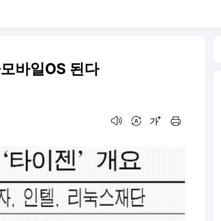
가모바일OS 된다
음성으로 듣기
번역 설정
글씨크기 조절하기
인쇄하기