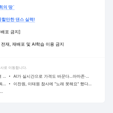
회의 땅`
공할만한 댄스 실력!
 재배포 금지]
 무단 전재, 재배포 및 AI학습 이용 금지
론사로 이동합니다.
강경준, 상간남 피소…사랑꾼 이미지 타격 [MK픽] - 스타투데이
AI가 실시간으로 가격도 바꾼다…아마존·우버 성공 뒤엔 ‘다이내믹 프라이싱’- 매경ECONOMY
서예지, 12월 29일 데뷔 11년 만에 첫 단독 팬미팅 개최 [공식] - MK스포츠
이찬원, 이태원 참사에 "노래 못해요" 했다가 봉변 당했다 - 스타투데이
은·양희경 자매, 오늘(4일) 모친상 - 스타투데이