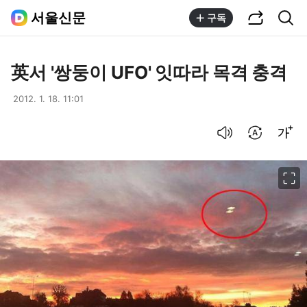
공유하기
통합검색
서울신문
구독
英서 '쌍둥이 UFO' 잇따라 목격 충격
2012. 1. 18. 11:01
음성으로 듣기
번역 설정
글씨크기 조절하기
이미지 크게 보기