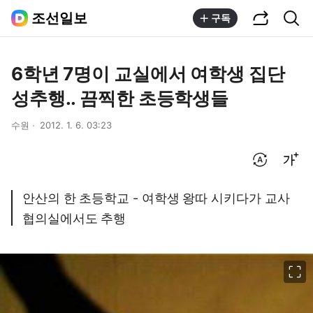
공유하기
통합검색
조선일보
구독
6학년 7명이 교실에서 여학생 집단
성추행.. 끔찍한 초등학생들
수원
2012. 1. 6. 03:23
번역 설정
글씨크기 조절하기
안산의 한 초등학교 - 여학생 왕따 시키다가 교사
협의실에서도 추행
이미지 크게 보기