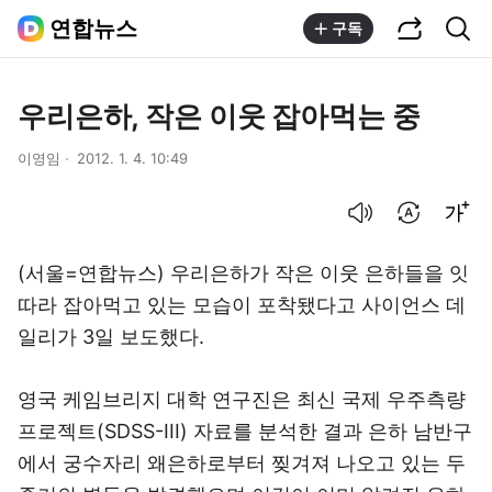
공유하기
통합검색
연합뉴스
구독
우리은하, 작은 이웃 잡아먹는 중
이영임
2012. 1. 4. 10:49
음성으로 듣기
번역 설정
글씨크기 조절하기
(서울=연합뉴스) 우리은하가 작은 이웃 은하들을 잇
따라 잡아먹고 있는 모습이 포착됐다고 사이언스 데
일리가 3일 보도했다.
영국 케임브리지 대학 연구진은 최신 국제 우주측량
프로젝트(SDSS-III) 자료를 분석한 결과 은하 남반구
에서 궁수자리 왜은하로부터 찢겨져 나오고 있는 두