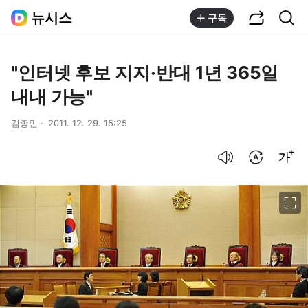
공유하기
통합검색
뉴시스
구독
"인터넷 후보 지지·반대 1년 365일
내내 가능"
김종민
2011. 12. 29. 15:25
음성으로 듣기
번역 설정
글씨크기 조절하기
이미지 크게 보기