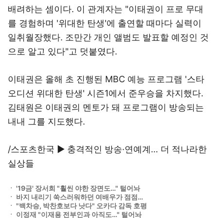
배려하는 셈이다. 이 관계자는 "이태권이 프로 무대
를 경험하며 '위대한 탄생'에 출연할 때마다 실력이
일취월장했다. 조만간 개인 앨범도 발표할 예정인 것
으로 알고 있다"고 덧붙였다.
이태권은 올해 초 진행된 MBC 예능 프로그램 '스타
오디션 위대한 탄생' 시즌1에서 준우승을 차지했다.
김태원은 이태권의 멘토가 돼 프로그램이 방송되는
내내 그를 지도했다.
/스포츠한국
▶ 충격적인 방송·연예계… 더 적나라한
실상들
ㆍ
'19금' 장서희 "훨씬 야한 장면도…" 털어놔
ㆍ
바지 내리기 쑥스러워하던 여배우가 점점…
ㆍ
"백차승, 박찬호보다 낫다" 오카다 감독 호평
ㆍ
이정재 "이재용 전부인과 아직도…" 털어놔