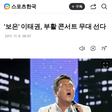
공유하기
통합검색
스포츠한국
구독
'보은' 이태권, 부활 콘서트 무대 선다
2011. 11. 9. 06:07
음성으로 듣기
번역 설정
글씨크기 조절하기
이미지 크게 보기