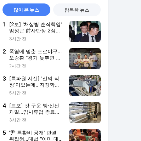
많이 본 뉴스
탐독한 뉴스
1
[2보] '채상병 순직책임'
임성근 前사단장 2심도
징역 3년
3시간 전
2
폭염에 멈춘 프로야구…
오승환 "경기 늦추면 귀
가·이동도 문제"
2시간 전
3
[특파원 시선] '신의 직
장'이었는데…지정학적
격변에 몸살앓는 EU집
5시간 전
행위
4
[르포] 갓 구운 빵·신선
과일…임시휴업 종료에
기대감 가득 홈플러스
3시간 전
5
'尹 특활비 공개' 판결
뒤집혀…대법 "이미 대