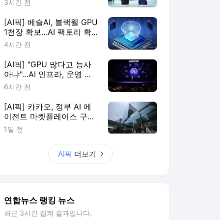
3시간 전
[AI픽] 베슬AI, 블랙웰 GPU
1천장 확보…AI 팩토리 확
장
4시간 전
[AI픽] "GPU 많다고 능사
아냐"…AI 인프라, 운영 효
율이 판가름
6시간 전
[AI픽] 카카오, 정부 AI 에
이전트 마켓플레이스 구축
한다
1일 전
AI픽
더보기
연합뉴스 랭킹 뉴스
최근 3시간 집계 결과입니다.