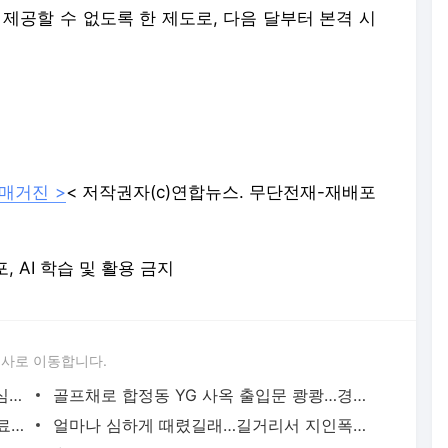
 제공할 수 없도록 한 제도로, 다음 달부터 본격 시
 매거진 >
< 저작권자(c)연합뉴스. 무단전재-재배포
포, AI 학습 및 활용 금지
론사로 이동합니다.
성접대 경기서 한국 '무패'…한일월드컵 심판매수설 재점화될 듯 | 연합뉴스
골프채로 합정동 YG 사옥 출입문 쾅쾅…경찰, 20대 여성 체포 | 연합뉴스
배우 이신영, 조용히 입대…"신병훈련 수료, 군 생활 집중" | 연합뉴스
얼마나 심하게 때렸길래…길거리서 지인폭행 50대 살인미수 혐의 | 연합뉴스