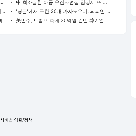
둥둥'…인천 강화군 北 목함지뢰 주의보 | 연합뉴스
中 희소질환 아동 유전자편집 임상서 또 숨져…안전성 논란 확산 | 연합뉴스
경찰, '300억 사기 혐의' 차가원 연예기획사 대표 구속송치 | 연합뉴스
'당근'에서 구한 20대 가사도우미, 의뢰인 모친 유품 훔쳐가 | 연합뉴스
우간다 국대 출신 축구 선수, 강도 추정 괴한에 피살 | 연합뉴스
美민주, 트럼프 측에 30억원 건넨 韓기업 정조준…"잠재적 뇌물" | 연합뉴스
서비스 약관/정책