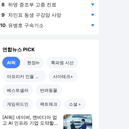
8
하영 증조부 고종 진료
,하락
9
차인표 동생 구강암 사망
,하락
10
유병호 구속기소
,하락
연합뉴스
PICK
AI픽
현장in
특파원 시선
아프리카 인물 열전
사이테크+
베스트셀러
반려동물
게임위드인
팩트체크
소셜＋
[AI픽] 네이버, 엔비디아 업
고 AI 인프라 기업 도약할
까