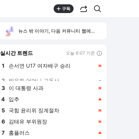
공유하기
검색
구독
뉴스 밖 이야기, 다음 커뮤니티 웹에서 보기
실시간 트렌드
오늘 6:07 기준
툴팁보기
1
손서연 U17 여자배구 승리
,신규
2
방은희 어머니 고독사
,유지
3
이 대통령 사과
,신규
4
입추
,상승
5
국힘 윤리위 징계절차
,신규
6
김태유 부위원장
,신규
7
홈플러스
,상승