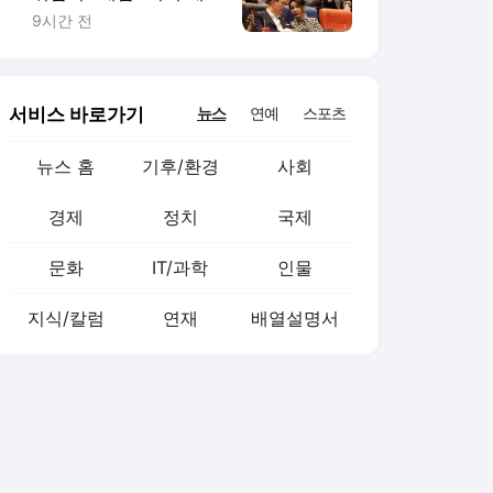
통령기록관 이관"
9시간 전
서비스 바로가기
뉴스
연예
스포츠
뉴스 홈
기후/환경
사회
경제
정치
국제
문화
IT/과학
인물
지식/칼럼
연재
배열설명서