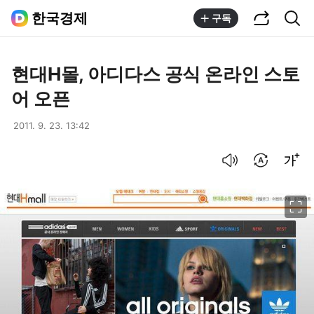
공유하기
통합검색
한국경제
구독
현대H몰, 아디다스 공식 온라인 스토
어 오픈
2011. 9. 23. 13:42
음성으로 듣기
번역 설정
글씨크기 조절하기
이미지 크게 보기