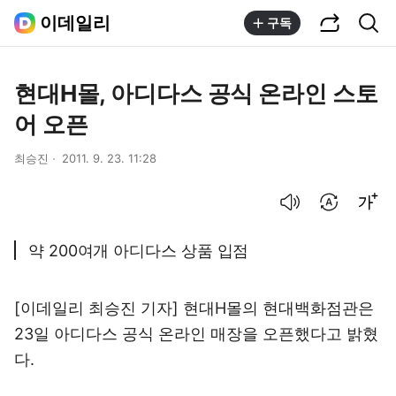
공유하기
통합검색
이데일리
구독
현대H몰, 아디다스 공식 온라인 스토
어 오픈
최승진
2011. 9. 23. 11:28
음성으로 듣기
번역 설정
글씨크기 조절하기
약 200여개 아디다스 상품 입점
[이데일리 최승진 기자] 현대H몰의 현대백화점관은
23일 아디다스 공식 온라인 매장을 오픈했다고 밝혔
다.