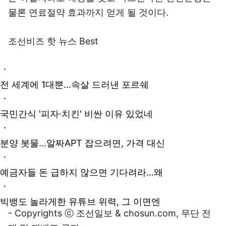
물론 연료절약 효과까지 얻게 될 것이다.
조선비즈 핫 뉴스 Best
ㆍ
전 세계에 1대뿐…속살 드러낸 포르쉐
ㆍ
국민간식 '피자·치킨' 비싼 이유 있었네
ㆍ
분양 봇물…알짜APT 잡으려면, 가격 대신
ㆍ
예금자들 돈 급하지 않으면 기다려라…왜
ㆍ
빅뱅도 놀라게한 유튜브 위력, 그 이면엔
- Copyrights ⓒ 조선일보 & chosun.com, 무단 전