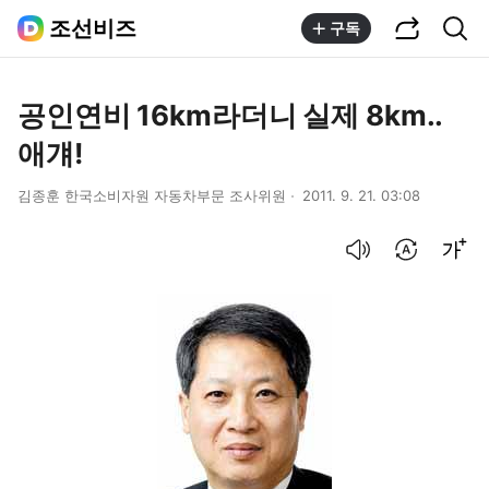
공유하기
통합검색
조선비즈
구독
공인연비 16km라더니 실제 8km..
애걔!
김종훈 한국소비자원 자동차부문 조사위원
2011. 9. 21. 03:08
음성으로 듣기
번역 설정
글씨크기 조절하기