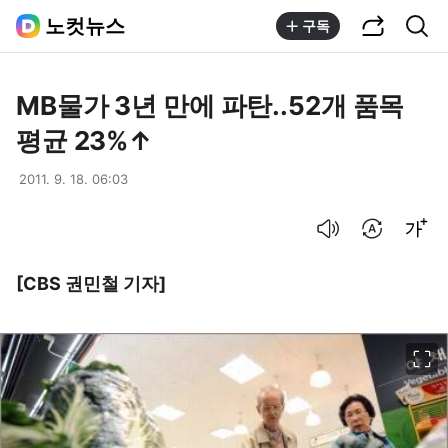
공유하기
통합검색
노컷뉴스
구독
MB물가 3년 만에 파탄..52개 품목
평균 23%↑
2011. 9. 18. 06:03
음성으로 듣기
번역 설정
글씨크기 조절하기
[CBS 권민철 기자]
이미지 크게 보기