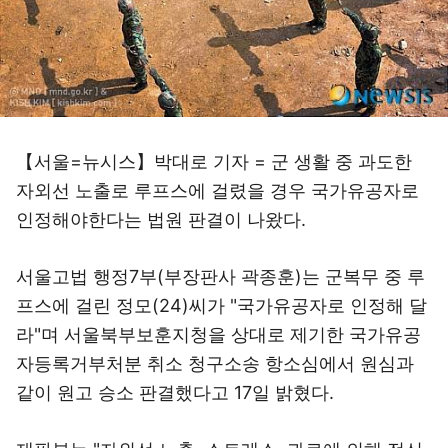
【서울=뉴시스】박대로 기자 = 군 생활 중 과도한
자외선 노출로 루프스에 걸렸을 경우 국가유공자로
인정해야한다는 법원 판결이 나왔다.
서울고법 행정7부(부장판사 곽종훈)는 군복무 중 루
프스에 걸린 정모(24)씨가 "국가유공자로 인정해 달
라"며 서울북부보훈지청을 상대로 제기한 국가유공
자등록거부처분 취소 청구소송 항소심에서 원심과
같이 원고 승소 판결했다고 17일 밝혔다.