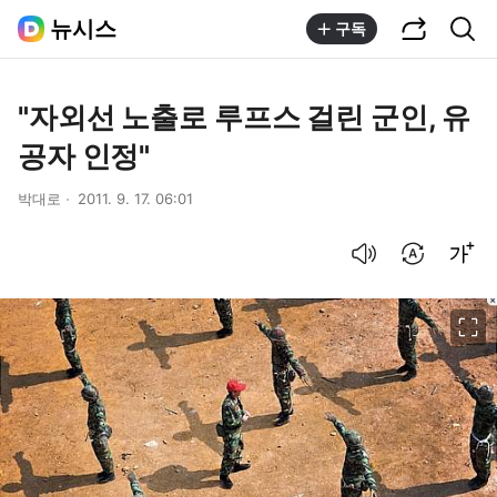
공유하기
통합검색
뉴시스
구독
"자외선 노출로 루프스 걸린 군인, 유
공자 인정"
박대로
2011. 9. 17. 06:01
음성으로 듣기
번역 설정
글씨크기 조절하기
이미지 크게 보기