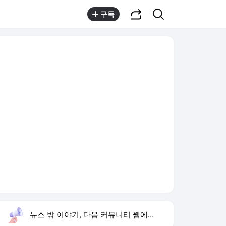
공유하기
검색
구독
뉴스 밖 이야기, 다음 커뮤니티 웹에서 보기
실시간 트렌드
오늘 7:50 기준
툴팁보기
1
반민정 9월 결혼
,유지
2
휴젤 2분기 실적
,신규
3
아이유 장기하 선곡
,신규
4
입추
,신규
5
놀부 기업회생
,신규
6
이수경 하루 술값 140만 원
,하락
7
양정원 사건 수사 무마
,하락