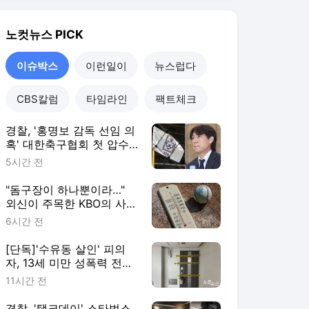
첫 '폭염 휴업'
6시간 전
[단독]'수유동 살인' 피의
자, 13세 미만 성폭력 전력
15회
11시간 전
경찰, '탱크데이' 스타벅스
첫 압수수색…본사·前대표
대상(종합)
19시간 전
이슈박스
더보기
노컷뉴스 랭킹 뉴스
최근 3시간 집계 결과입니다.
많이 본 뉴스
탐독한 뉴스
1
국힘, 李 '육사 쿠데타'