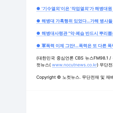
●
'기수열외'이은 '작업열외'가 해병대원
●
해병대 가혹행위 있었다…가해 병사들
●
해병대사령관 "악·폐습 반드시 뿌리뽑을
●
軍폭력 이제 그만!…폭력은 또 다른 
(대한민국 중심언론 CBS 뉴스FM98.1 / 음
컷뉴스(
www.nocutnews.co.kr
) 무단전
Copyright © 노컷뉴스. 무단전재 및 재