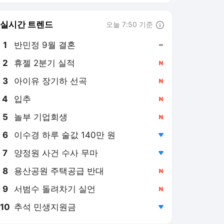
8
용산공원 주택공급 반대
,신규
9
서범수 돌려차기 실언
,신규
10
추석 민생지원금
,하락
노컷뉴스
PICK
이슈박스
이런일이
뉴스럽다
CBS칼럼
타임라인
팩트체크
경찰, '홍명보 감독 선임 의
혹' 대한축구협회 첫 압수
수색
5시간 전
"돔구장이 하나뿐이라…"
외신이 주목한 KBO의 사상