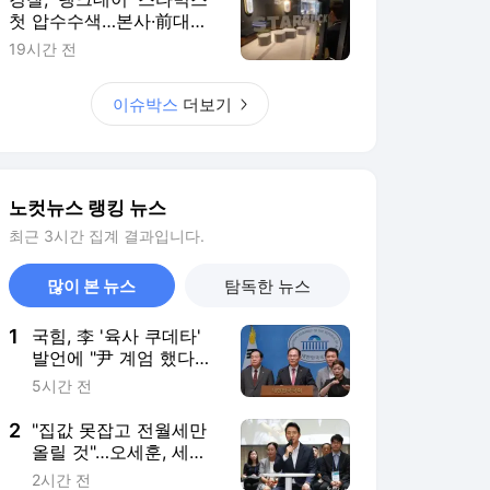
발언에 "尹 계엄 했다고
서울대 없앴나"
5시간 전
2
"집값 못잡고 전월세만
올릴 것"…오세훈, 세제
개편안 거듭 비판(종합)
2시간 전
3
역대급 폭염 속 드론작
전 이상무…美 해병훈련
공개
4시간 전
4
김정관 장관 "반도체로
번 돈 나눠 먹으려 해선
안돼…투자가 곧 분배"
2시간 전
5
장성철 "유승민의 최종
목적지, 박근혜 만남일
수도"[한판승부]
6시간 전