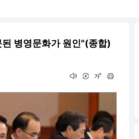
못된 병영문화가 원인"(종합)
음성으로 듣기
번역 설정
글씨크기 조절하기
인쇄하기