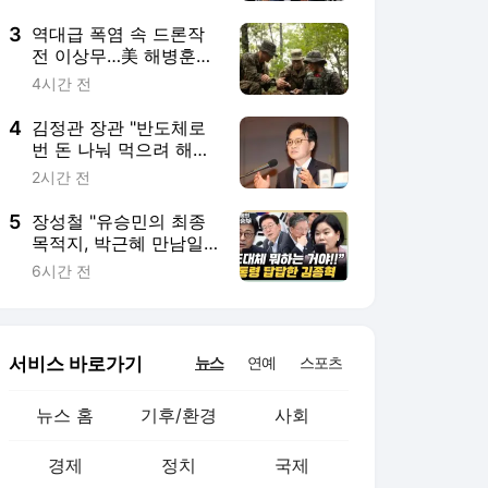
서비스 바로가기
뉴스
연예
스포츠
뉴스 홈
기후/환경
사회
경제
정치
국제
문화
IT/과학
인물
지식/칼럼
연재
배열설명서