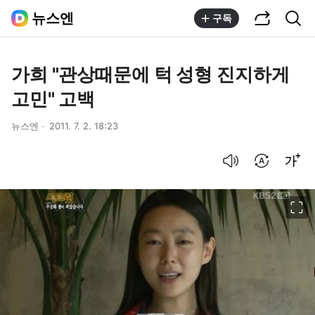
공유하기
통합검색
뉴스엔
구독
가희 "관상때문에 턱 성형 진지하게
고민" 고백
뉴스엔
2011. 7. 2. 18:23
음성으로 듣기
번역 설정
글씨크기 조절하기
이미지 크게 보기