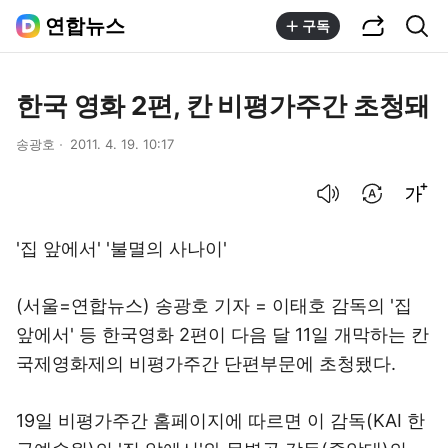
공유하기
통합검색
연합뉴스
구독
한국 영화 2편, 칸 비평가주간 초청돼
송광호
2011. 4. 19. 10:17
음성으로 듣기
번역 설정
글씨크기 조절하기
'집 앞에서' '불멸의 사나이'
(서울=연합뉴스) 송광호 기자 = 이태호 감독의 '집
앞에서' 등 한국영화 2편이 다음 달 11일 개막하는 칸
국제영화제의 비평가주간 단편부문에 초청됐다.
19일 비평가주간 홈페이지에 따르면 이 감독(KAI 한