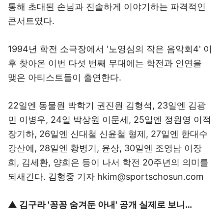
통해 초대된 손님과 진솔하게 이야기하는 파격적인
콘서트였다.
1994년 학전 소극장에서 '노영심의 작은 음악회4' 이
후 찾아온 이번 다섯 번째 무대에는 학전과 인연을
맺은 아티스트들이 출연한다.
22일엔 동물원 박학기 권진원 김형석, 23일엔 김광
민 이병우, 24일 박상원 이문세, 25일엔 정원영 이적
장기하, 26일엔 신대철 신윤철 형제, 27일엔 한대수
강산에, 28일엔 황병기, 윤상, 30일엔 조영남 이장
희, 김세환, 양희은 등이 나서 학전 20주년의 의미를
되새긴다. 김형중 기자 hkim@sportschosun.com
▲
김구라 '꽁꽁 숨겨둔 아내' 공개 실제로 보니…