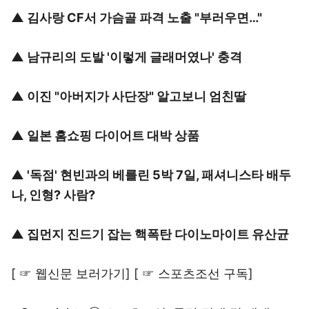
▲
김사랑 CF서 가슴골 파격 노출 "부러우면…"
▲
남규리의 도발 '이렇게 글래머였나' 충격
▲
이진 "아버지가 사단장" 알고보니 엄친딸
▲
일본 홈쇼핑 다이어트 대박 상품
▲
'독점' 현빈과의 베를린 5박 7일, 패셔니스타 배두
나, 인형? 사람?
▲
집먼지 진드기 잡는 핵폭탄 다이노마이트 유산균
[
☞ 웹신문 보러가기
] [
☞ 스포츠조선 구독
]