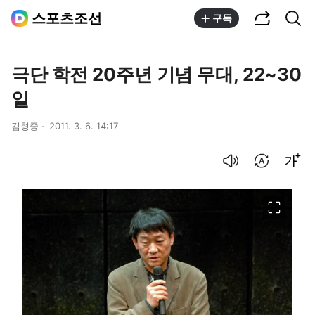
공유하기
통합검색
스포츠조선
구독
극단 학전 20주년 기념 무대, 22~30
일
김형중
2011. 3. 6. 14:17
음성으로 듣기
번역 설정
글씨크기 조절하기
이미지 크게 보기