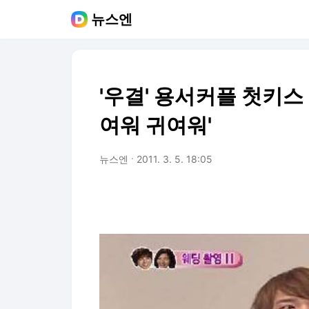
뉴스엔
'우결' 용서커플 첫키스
여워 귀여워'
뉴스엔
2011. 3. 5. 18:05