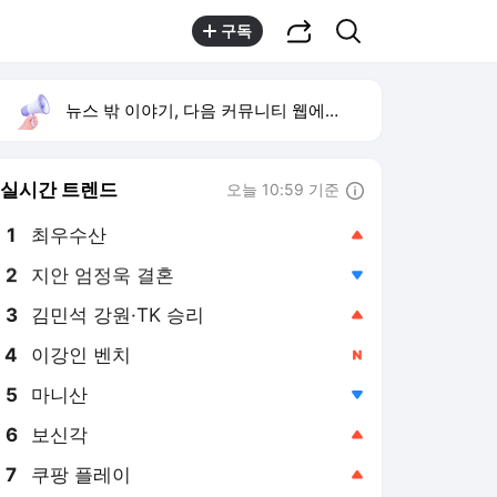
공유하기
검색
구독
뉴스 밖 이야기, 다음 커뮤니티 웹에서 보기
실시간 트렌드
오늘 10:59 기준
툴팁보기
1
최우수산
,상승
2
지안 엄정욱 결혼
,하락
3
김민석 강원·TK 승리
,상승
4
이강인 벤치
,신규
5
마니산
,하락
6
보신각
,상승
7
쿠팡 플레이
,상승