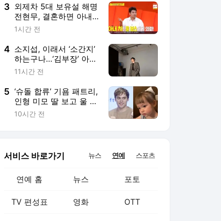
3
외제차 5대 보유설 해명
전현무, 결혼하면 아내
도 수입차 사 줄 생각(사
1시간 전
당귀)
4
소지섭, 이래서 ‘소간지’
하는구나…‘김부장’ 아닌
전직 모델의 슈트 소화
11시간 전
력
5
‘슈돌 합류’ 기욤 패트리,
인형 미모 딸 보고 울 수
밖에…“점점 더 예뻐지
10시간 전
는 중”
서비스 바로가기
뉴스
연예
스포츠
연예 홈
뉴스
포토
TV 편성표
영화
OTT