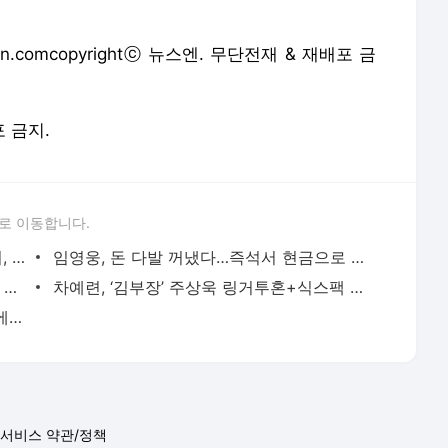
.comcopyrightⓒ 뉴스엔. 무단전재 & 재배포 금
포 금지.
로 이동합니다.
심현섭 “11살 연하 아내에 축의금 다 뺏겨, 집도 아내 명의” (동치미)[결정적장면]
임영웅, 돈 다발 꺼냈다…즉석서 현금으로 수당 챙겨주는 ‘구단주’
아이유, 전남친 소환한 ‘인증샷’ 일파만파 속…남사친 변우석 선물도 남겼나 ‘훈훈’
차예련, ‘김부장’ 주상욱 링거투혼+식스팩 비화 “옷 벗는데 아저씨는 안 된다고”(차장금)
여에스더, 예능서 민낯 공개했다가 댓글에 충격 “눈 왜 저렇게 처졌냐고”(에스더TV)
서비스 약관/정책