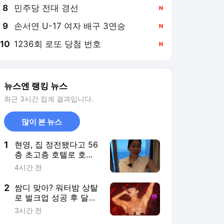
8
민주당 전대 경선
,신규
9
손서연 U-17 여자 배구 3연승
,신규
10
1236회 로또 당첨 번호
,신규
뉴스엔 랭킹 뉴스
최근 3시간 집계 결과입니다.
많이 본 뉴스
1
현영, 집 정전됐다고 56
층 초고층 호텔로 호캉
스‥80억 CEO답네
4시간 전
2
쌈디 맞아? 워터밤 상탈
로 벌크업 성공 후 달라
진 비주얼
3시간 전