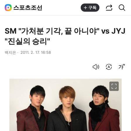
공유하기
통합검색
스포츠조선
구독
SM "가처분 기각, 끝 아니야" vs JYJ
"진실의 승리"
백지은
2011. 2. 17. 16:58
음성으로 듣기
번역 설정
글씨크기 조절하기
이미지 크게 보기