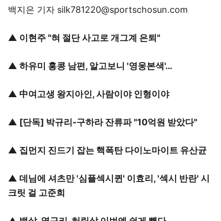
백지은 기자 silk781220@sportschosun.com
▲
이현주 "혀 절단 사고로 개그계 은퇴"
▲
하유미 홍콩 남편, 알고보니 '영웅본색'…
▲
中여고생 왕지아인, 사람이야 인형이야
▲
[단독] 박규리-구하라 잔류파 "10억원 받았다"
▲
집먼지 진드기 잡는 핵폭탄 다이노마이트 유산균
▲
데님에 셔츠만 '심플섹시퀸' 이효리, '섹시 반란' 시
크릿 걸 고준희
▲
뱃살, 옆구리, 허릿살 이번엔 쉽게 뺀다