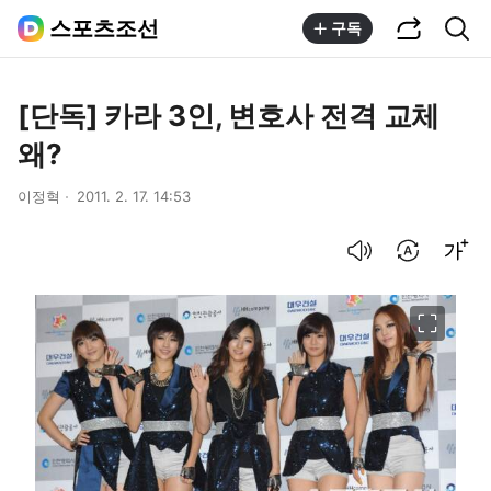
공유하기
통합검색
스포츠조선
구독
[단독] 카라 3인, 변호사 전격 교체
왜?
이정혁
2011. 2. 17. 14:53
음성으로 듣기
번역 설정
글씨크기 조절하기
이미지 크게 보기