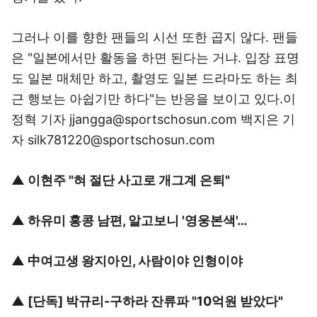
그러나 이를 향한 팬들의 시선 또한 곱지 않다. 팬들
은 "일본에서만 활동을 하면 된다는 거냐. 입장 표명
도 일본 매체만 하고, 촬영도 일본 드라마도 하는 최
근 행보는 아쉽기만 하다"는 반응을 보이고 있다.이
정혁 기자 jjangga@sportschosun.com 백지은 기
자 silk781220@sportschosun.com
▲
이현주 "혀 절단 사고로 개그계 은퇴"
▲
하유미 홍콩 남편, 알고보니 '영웅본색'…
▲
中여고생 왕지아인, 사람이야 인형이야
▲
[단독] 박규리-구하라 잔류파 "10억원 받았다"