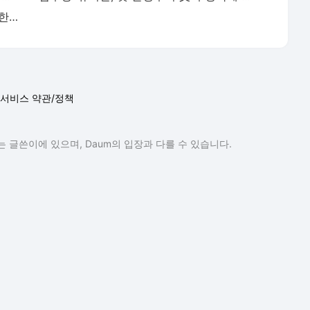
아나운서♥배우 커플 탄생‥이유빈, 유일한 최종 선택 “늦어서 미안해” (사랑꾼)
서비스 약관/정책
 글쓴이에 있으며, Daum의 입장과 다를 수 있습니다.