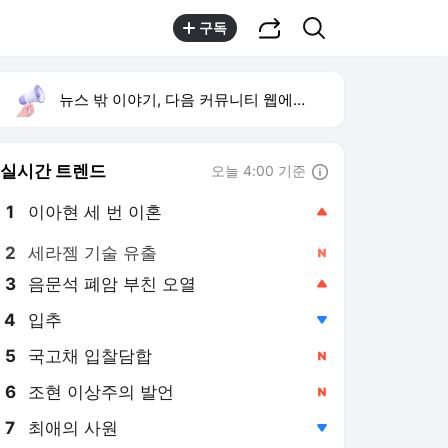
공유하기
검색
구독
뉴스 밖 이야기, 다음 커뮤니티 웹에서 보기
실시간 트렌드
오늘 4:00 기준
툴팁보기
1
이아현 세 번 이혼
,상승
2
세라젬 기술 유출
,신규
3
음문석 폐암 부친 오열
,상승
4
입추
,하락
5
국고채 입찰담합
,신규
6
조현 이상주의 발언
,신규
7
최애의 사원
,하락