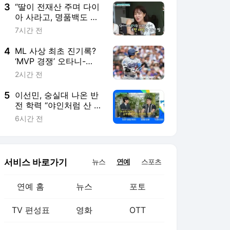
3
“딸이 전재산 주며 다이
아 사라고, 명품백도 선
물” 장가현 자랑에 이성
7시간 전
미 부러워 (퍼라)[어제
TV]
4
ML 사상 최초 진기록?
‘MVP 경쟁’ 오타니-
PCA, 한 경기서 나란히
2시간 전
리드오프 홈런
5
이선민, 숭실대 나온 반
전 학력 “야인처럼 산 셋
째누나 반면교사”(유퀴
6시간 전
즈)
서비스 바로가기
뉴스
연예
스포츠
연예 홈
뉴스
포토
TV 편성표
영화
OTT