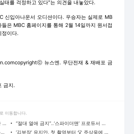
 실태를 걱정하고 있다"는 의견을 내놓았다.
MBC 신입아나운서 오디션이다. 우승자는 실제로 MB
들은 MBC 홈페이지를 통해 2월 14일까지 원서접
예정이다.
.comcopyrightⓒ 뉴스엔. 무단전재 & 재배포 금
포 금지.
로 이동합니다.
리센느 원이, 학교폭력 루머 속 쿨한 근황 “통통했던 과거 봐도 탈덕 금지”
“절대 열애 금지”‥‘스파이더맨’ 프로듀서 경고했지만‥톰 홀랜드♥젠데이아 못 막았다
심혜진 조카 심재원, 00년생과 단둘이 하룻밤→복근 공개 “너무 야해” (사랑꾼)
‘김부장’ 유지안, 첫 촬영부터 父 주상욱에 뺨 맞아 “대선배 위압감 느꼈다” [EN:인터뷰②]