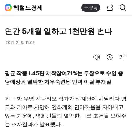
공유하기
통합검색
헤럴드경제
구독
연간 5개월 일하고 1천만원 번다
2011. 2. 8. 11:09
음성으로 듣기
번역 설정
글씨크기 조절하기
평균 작품 1.45편 제작참여71%는 투잡으로 수입 충
당예상외 열악한 처우숙련된 인력 이탈 부채질
최근 한 무명 시나리오 작가가 생계난에 시달리다 병
고와 기아로 사망해 영화계의 안타까움을 자아내고
있는 가운데, 영화인들의 열악한 근로 조건을 보여주
는 조사결과가 발표됐다.