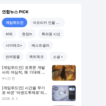
미쳤나
4시간 전
[게임위드인] 시간을 무기
로 바꾼 '어센드투제로'의
실험
2026. 8. 1.
[게임위드인] 게임은 안 해
도 굿즈는 산다…2030이
게임에 남는 법
2026. 7. 25.
[게임위드인] 사우디가 키
운 e스포츠…한국은 어디에
있나
2026. 7. 19.
게임위드인
더보기
연합뉴스 랭킹 뉴스