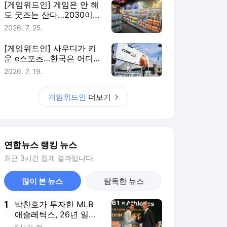
최근 3시간 집계 결과입니다.
많이 본 뉴스
탐독한 뉴스
1
박찬호가 투자한 MLB
애슬레틱스, 26년 일한
포스트 단장과 결별
5시간 전
2
에어컨 필요 없다더니
진짜였네…전력 사용량
으로 본 냉방 도시
8시간 전
3
천안 11세 사망…교회서
함께 지낸 성인들 '학대
치사' 여부 수사
4시간 전
4
[해수분해] 망망대해에
빠지면 구명조끼로 얼마
나 버틸까
8시간 전
5
손현보 목사, 백악관서