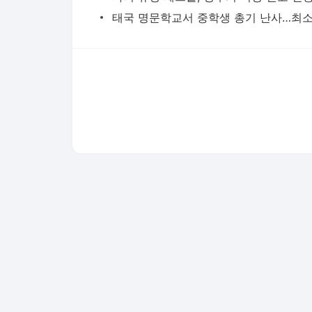
다음뉴스 서비스안내
24시간 뉴스센터
공지사항
기사배열책임자 : 임광욱
청소년보호책임자 : 이호원
뉴스 기사에 대한 저작권 및 법적 책임은 자료제공사 또는
© Daum Corp.