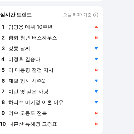
8
하리수 미키정 이혼 이유
,하락
9
여수 오동도 전복
,신규
10
나혼산 류혜영 고경표
,신규
연합뉴스
PICK
게임위드인
아프리카 인물 열전
AI픽
현장in
특파원 시선
사이테크+
베스트셀러
반려동물
팩트체크
소셜＋
[게임위드인] 포켓몬 개발
사의 야심작, 왜 기대에 못