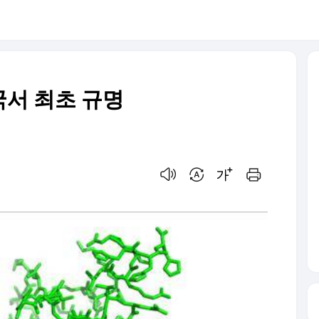
서 최초 규명
음성으로 듣기
번역 설정
글씨크기 조절하기
인쇄하기