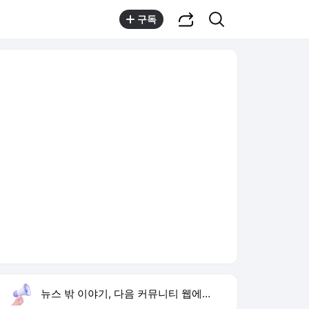
공유하기
검색
구독
뉴스 밖 이야기, 다음 커뮤니티 웹에서 보기
실시간 트렌드
오늘 6:09 기준
툴팁보기
1
임영웅 데뷔 10주년
,상승
3
강릉 날씨
,하락
4
이정후 결승타
,하락
5
이 대통령 점검 지시
,신규
6
재벌 형사 시즌2
,하락
7
이런 엿 같은 사랑
,하락