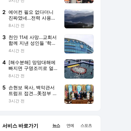
트럼프 접견…美정부 인
사들과 잇단 접촉
3시간 전
서비스 바로가기
뉴스
연예
스포츠
뉴스 홈
기후/환경
사회
경제
정치
국제
문화
IT/과학
인물
지식/칼럼
연재
배열설명서