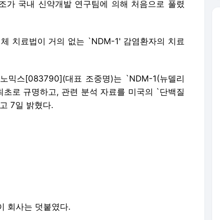
구조가 국내 신약개발 연구팀에 의해 처음으로 풀렸
체 치료법이 거의 없는 `NDM-1' 감염환자의 치료
[083790](대표 조중명)는 `NDM-1(뉴델리
최초로 규명하고, 관련 분석 자료를 미국의 `단백질
고 7일 밝혔다.
이 회사는 덧붙였다.
페넴'이 듣지 않는 병원균으로 면역력이 약해진 중환
등 다양한 경로를 통한 감염 질환을 일으켜 환자를
며, 인도와 일본에서 발견된 뒤 영국·미국·캐나다·