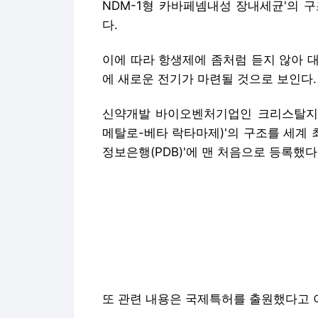
NDM-1형 카바페넴내성 장내세균'의 
다.
이에 따라 항생제에 좀처럼 듣지 않아 대
에 새로운 전기가 마련될 것으로 보인다.
신약개발 바이오벤처기업인 크리스탈지노믹스
메탈로-베타 락타마제)'의 구조를 세계 
정보은행(PDB)'에 맨 처음으로 등록했다
또 관련 내용은 국제특허를 출원했다고 
NDM-1은 가장 강력한 항생제인 `카바
자 중심으로 혈액을 통해 감염된다.
이 내성균은 요로감염과 폐렴, 패혈증 
사망에 이르게 하는 것으로 알려져 있으
호주·한국 등 20여개국으로 확산됐다.