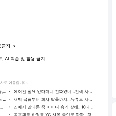
금지. >
포, AI 학습 및 활용 금지
론사로 이동합니다.
이임생이 밝힌 홍명보 선임 내막…"정몽규, TD판단 믿는다고 해"(종합) | 연합뉴스
에어컨 필요 없다더니 진짜였네…전력 사용량으로 본 냉방 도시 | 연합뉴스
중랑구 면목동서 새벽 흉기 난동…60대 남성 2명 사망 | 연합뉴스
새벽 급습부터 회사 탈출까지…유튜브 사로잡은 '날것'의 일상 | 연합뉴스
고령 도전 119세…"오래 살려면 일하고 건강하게 먹어라" | 연합뉴스
집에서 말다툼 중 어머니 흉기 살해…10대 아들 체포 | 연합뉴스
파리 유명 셰프들, 성수기 식당 닫고 안동서 한식 배운다 | 연합뉴스
골프채로 합정동 YG 사옥 출입문 쾅쾅…경찰, 20대 여성 체포 | 연합뉴스
태국 명문학교서 중학생 총기 난사…최소 7명 살해(종합2보) | 연합뉴스
배우 이신영, 조용히 입대…"신병훈련 수료, 군 생활 집중" | 연합뉴스