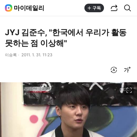
공유하기
통합검색
마이데일리
구독
JYJ 김준수, "한국에서 우리가 활동
못하는 점 이상해"
이승록
2011. 1. 31. 11:23
번역 설정
글씨크기 조절하기
이미지 크게 보기