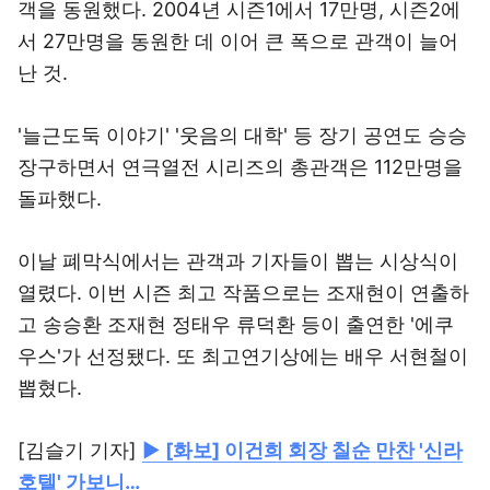
객을 동원했다. 2004년 시즌1에서 17만명, 시즌2에
서 27만명을 동원한 데 이어 큰 폭으로 관객이 늘어
난 것.
'늘근도둑 이야기' '웃음의 대학' 등 장기 공연도 승승
장구하면서 연극열전 시리즈의 총관객은 112만명을
돌파했다.
이날 폐막식에서는 관객과 기자들이 뽑는 시상식이
열렸다. 이번 시즌 최고 작품으로는 조재현이 연출하
고 송승환 조재현 정태우 류덕환 등이 출연한 '에쿠
우스'가 선정됐다. 또 최고연기상에는 배우 서현철이
뽑혔다.
[김슬기 기자]
▶
[화보] 이건희 회장 칠순 만찬 '신라
호텔' 가보니…