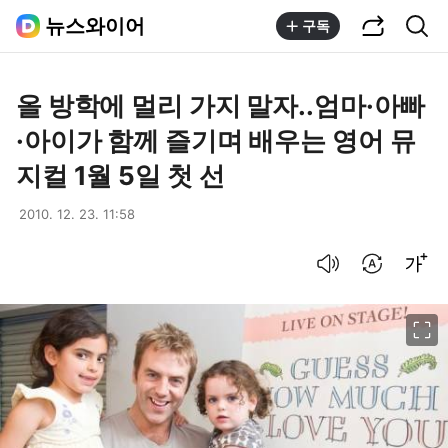
공유하기
통합검색
뉴스와이어
구독
올 방학에 멀리 가지 말자..엄마·아빠
·아이가 함께 즐기며 배우는 영어 뮤
지컬 1월 5일 첫 선
2010. 12. 23. 11:58
음성으로 듣기
번역 설정
글씨크기 조절하기
이미지 크게 보기