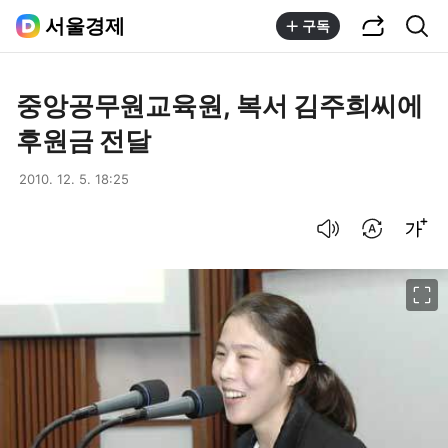
공유하기
통합검색
서울경제
구독
중앙공무원교육원, 복서 김주희씨에
후원금 전달
2010. 12. 5. 18:25
음성으로 듣기
번역 설정
글씨크기 조절하기
이미지 크게 보기