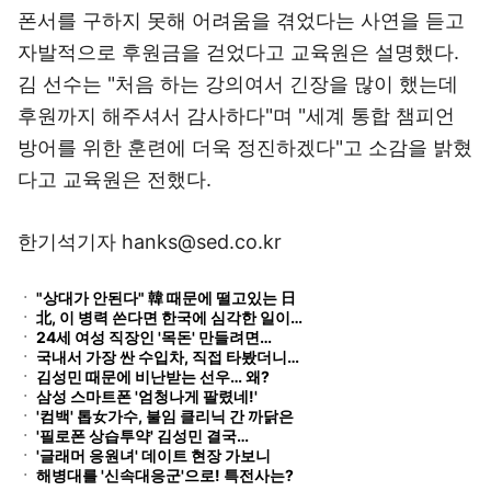
폰서를 구하지 못해 어려움을 겪었다는 사연을 듣고
자발적으로 후원금을 걷었다고 교육원은 설명했다.
김 선수는 "처음 하는 강의여서 긴장을 많이 했는데
후원까지 해주셔서 감사하다"며 "세계 통합 챔피언
방어를 위한 훈련에 더욱 정진하겠다"고 소감을 밝혔
다고 교육원은 전했다.
한기석기자 hanks@sed.co.kr
ㆍ
"상대가 안된다" 韓 때문에 떨고있는 日
ㆍ
北, 이 병력 쓴다면 한국에 심각한 일이…
ㆍ
24세 여성 직장인 '목돈' 만들려면…
ㆍ
국내서 가장 싼 수입차, 직접 타봤더니…
ㆍ
김성민 때문에 비난받는 선우… 왜?
ㆍ
삼성 스마트폰 '엄청나게 팔렸네!'
ㆍ
'컴백' 톱女가수, 불임 클리닉 간 까닭은
ㆍ
'필로폰 상습투약' 김성민 결국…
ㆍ
'글래머 응원녀' 데이트 현장 가보니
ㆍ
해병대를 '신속대응군'으로! 특전사는?