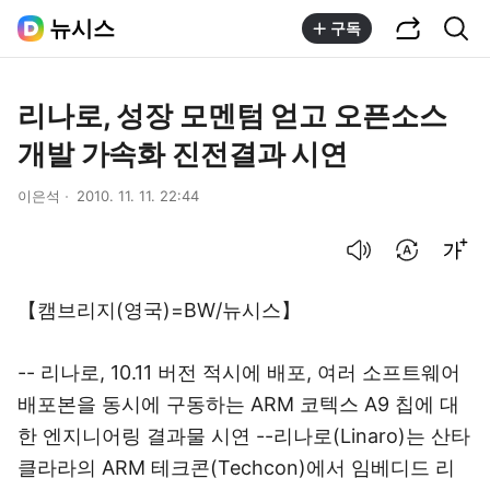
공유하기
통합검색
뉴시스
구독
리나로, 성장 모멘텀 얻고 오픈소스
개발 가속화 진전결과 시연
이은석
2010. 11. 11. 22:44
음성으로 듣기
번역 설정
글씨크기 조절하기
【캠브리지(영국)=BW/뉴시스】
-- 리나로, 10.11 버전 적시에 배포, 여러 소프트웨어
배포본을 동시에 구동하는 ARM 코텍스 A9 칩에 대
한 엔지니어링 결과물 시연 --리나로(Linaro)는 산타
클라라의 ARM 테크콘(Techcon)에서 임베디드 리